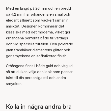
Med en längd på 26 mm och en bredd
på 4,2 mm har örhängena en smal och
elegant silhuett som vackert ramar in
ansiktet. Designen kombinerar det
klassiska med det moderna, vilket gör
örhängena perfekta både till vardags
och vid speciella tillfällen. Den polerade
Artikeln har lagts till i
ytan framhäver diamantens glitter och
korgen
ger smyckena en sofistikerad finish.
Örhängena finns i både guld och vitguld,
så att du kan välja den look som passar
bäst till din personliga stil och andra
smycken.
Kolla in några andra bra