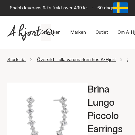
Snabb leverans & fri frakt över 499 kr.
-
60 dagars returrät
Smycken
Märken
Outlet
Om A-Hj
Startsida
Översikt - alla varumärken hos A-Hjort
Sif
Brina
Lungo
Piccolo
Earrings