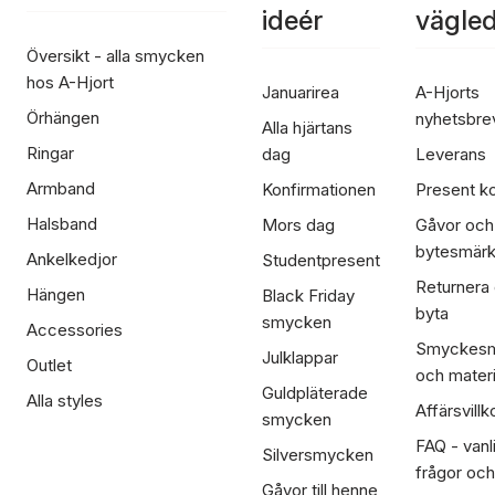
ideér
vägle
Översikt - alla smycken
hos A-Hjort
Januarirea
A-Hjorts
Örhängen
nyhetsbre
Alla hjärtans
Ringar
dag
Leverans
Armband
Konfirmationen
Present ko
Halsband
Mors dag
Gåvor och
bytesmär
Ankelkedjor
Studentpresent
Returnera
Hängen
Black Friday
byta
smycken
Accessories
Smyckesm
Julklappar
Outlet
och materi
Guldpläterade
Alla styles
Affärsvillk
smycken
FAQ - vanl
Silversmycken
frågor och
Gåvor till henne