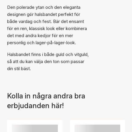
Den polerade ytan och den eleganta
designen gör halsbandet perfekt för
både vardag och fest. Bär det ensamt
för en ren, klassisk look eller kombinera
det med andra kedjor för en mer
Artikeln har lagts till i
personlig och lager-på-lager-look.
korgen
Halsbandet finns i både guld och vitguld,
så att du kan välja den ton som passar
din stil bäst.
Kolla in några andra bra
erbjudanden här!