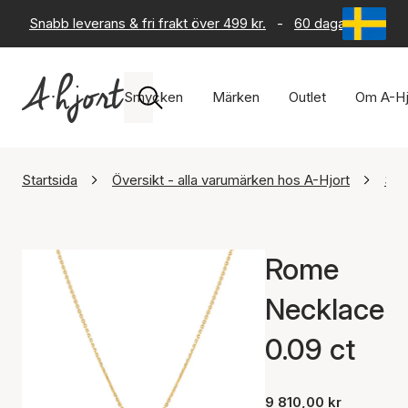
Snabb leverans & fri frakt över 499 kr.
-
60 dagars returrät
Smycken
Märken
Outlet
Om A-Hj
Startsida
Översikt - alla varumärken hos A-Hjort
Sif
Rome
Necklace
0.09 ct
9 810,00 kr