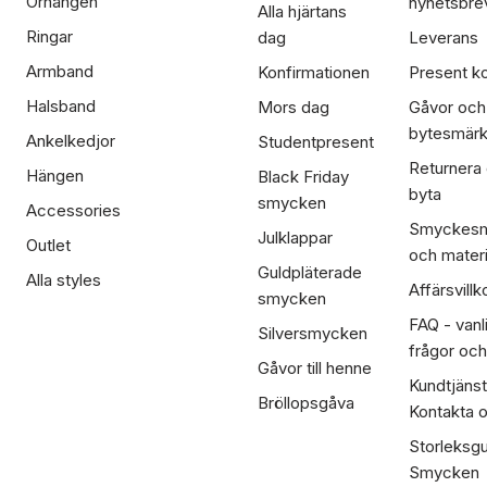
Örhängen
nyhetsbre
Alla hjärtans
Ringar
dag
Leverans
Armband
Konfirmationen
Present ko
Halsband
Mors dag
Gåvor och
bytesmär
Ankelkedjor
Studentpresent
Returnera
Hängen
Black Friday
byta
smycken
Accessories
Smyckesm
Julklappar
Outlet
och materi
Guldpläterade
Alla styles
Affärsvillk
smycken
FAQ - vanl
Silversmycken
frågor och
Gåvor till henne
Kundtjänst
Bröllopsgåva
Kontakta 
Storleksgu
Smycken