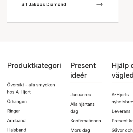
Sif Jakobs Diamond
Produktkategori
Present
Hjälp 
ideér
vägle
Översikt - alla smycken
hos A-Hjort
Januarirea
A-Hjorts
Örhängen
nyhetsbre
Alla hjärtans
Ringar
dag
Leverans
Armband
Konfirmationen
Present ko
Halsband
Mors dag
Gåvor och