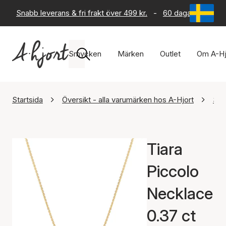
Snabb leverans & fri frakt över 499 kr.
-
60 dagars returrät
Smycken
Märken
Outlet
Om A-Hj
Startsida
Översikt - alla varumärken hos A-Hjort
Sif
Tiara
Piccolo
Necklace
0.37 ct