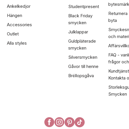
bytesmär
Ankelkedjor
Studentpresent
Returnera
Hängen
Black Friday
byta
smycken
Accessories
Smyckesm
Julklappar
Outlet
och materi
Guldpläterade
Alla styles
Affärsvillk
smycken
FAQ - vanl
Silversmycken
frågor och
Gåvor till henne
Kundtjänst
Bröllopsgåva
Kontakta 
Storleksgu
Smycken