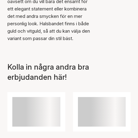
oavsett om du vill bära det ensamt för
ett elegant statement eller kombinera
det med andra smycken för en mer
personlig look. Halsbandet finns i både
Artikeln har lagts till i
korgen
guld och vitguld, så att du kan välja den
variant som passar din stil bäst.
Kolla in några andra bra
erbjudanden här!