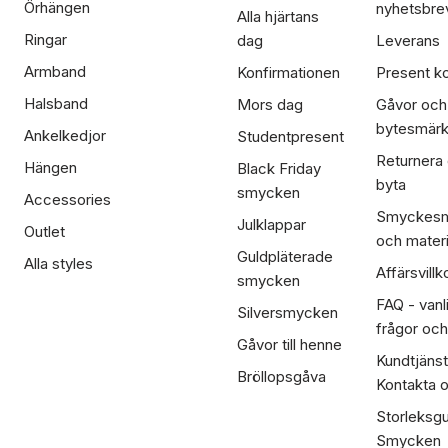
Örhängen
nyhetsbre
Alla hjärtans
Ringar
dag
Leverans
Armband
Konfirmationen
Present ko
Halsband
Mors dag
Gåvor och
bytesmär
Ankelkedjor
Studentpresent
Returnera
Hängen
Black Friday
byta
smycken
Accessories
Smyckesm
Julklappar
Outlet
och materi
Guldpläterade
Alla styles
Affärsvillk
smycken
FAQ - vanl
Silversmycken
frågor och
Gåvor till henne
Kundtjänst
Bröllopsgåva
Kontakta 
Storleksgu
Smycken