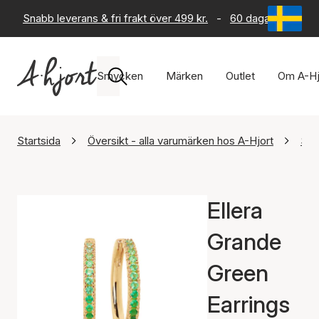
Snabb leverans & fri frakt över 499 kr.
-
60 dagars returrät
Smycken
Märken
Outlet
Om A-Hj
Startsida
Översikt - alla varumärken hos A-Hjort
Sif
Ellera
Grande
Green
Earrings