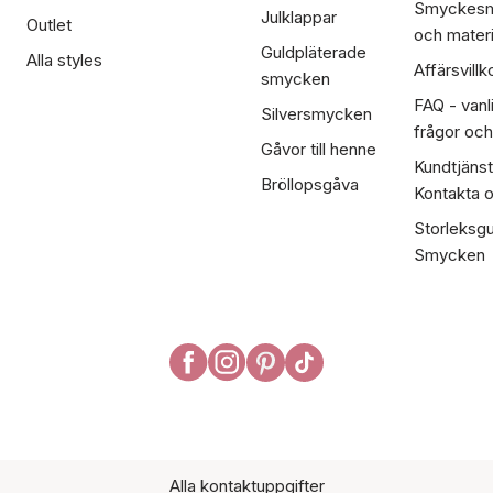
Smyckesm
Julklappar
Outlet
och materi
Guldpläterade
Alla styles
Affärsvillk
smycken
FAQ - vanl
Silversmycken
frågor och
Gåvor till henne
Kundtjänst
Bröllopsgåva
Kontakta 
Storleksgu
Smycken
Alla kontaktuppgifter