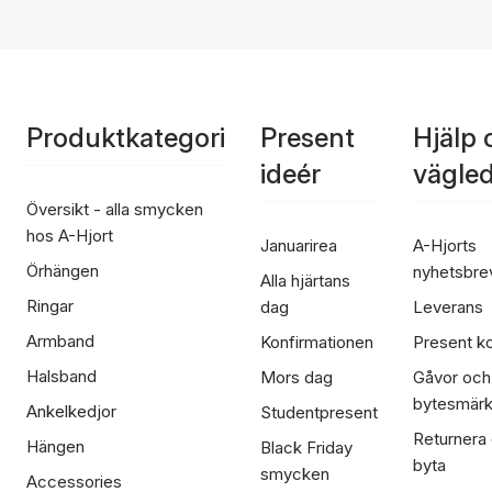
Produktkategori
Present
Hjälp 
ideér
vägle
Översikt - alla smycken
hos A-Hjort
Januarirea
A-Hjorts
Örhängen
nyhetsbre
Alla hjärtans
Ringar
dag
Leverans
Armband
Konfirmationen
Present ko
Halsband
Mors dag
Gåvor och
bytesmär
Ankelkedjor
Studentpresent
Returnera
Hängen
Black Friday
byta
smycken
Accessories