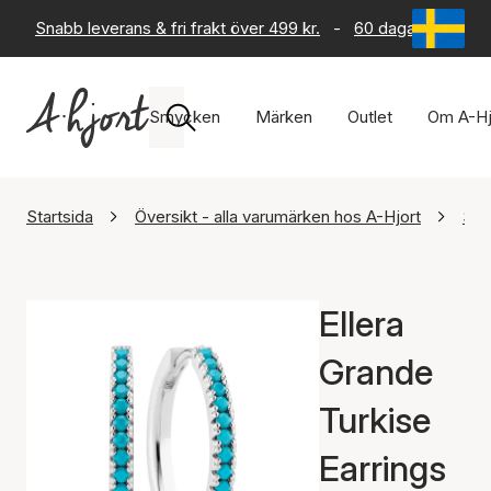
Snabb leverans & fri frakt över 499 kr.
-
60 dagars returrät
Smycken
Märken
Outlet
Om A-Hj
Startsida
Översikt - alla varumärken hos A-Hjort
Sif
Ellera
Grande
Turkise
Earrings