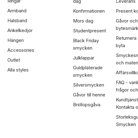
Ringar
dag
Leverans
Armband
Konfirmationen
Present ko
Halsband
Mors dag
Gåvor och
bytesmär
Ankelkedjor
Studentpresent
Returnera
Hängen
Black Friday
byta
smycken
Accessories
Smyckesm
Julklappar
Outlet
och materi
Guldpläterade
Alla styles
Affärsvillk
smycken
FAQ - vanl
Silversmycken
frågor och
Gåvor till henne
Kundtjänst
Bröllopsgåva
Kontakta 
Storleksgu
Smycken