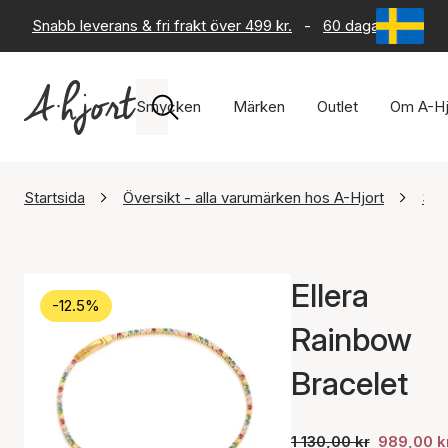
Snabb leverans & fri frakt över 499 kr.
-
60 dagars returrät
Smycken
Märken
Outlet
Om A-Hj
Startsida
Översikt - alla varumärken hos A-Hjort
Sif
Ellera
-12.5%
Rainbow
Bracelet
1 130,00 kr
989,00 k