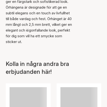
ger en färgstark och sofistikerad look.
Örhängena är designade för att ge en
subtil elegans och en touch av livfullhet
till både vardag och fest. Örhänget är 40
mm långt och 2,5 mm brett, vilket ger en
Artikeln har lagts till i
korgen
elegant och iögonfallande look, perfekt
för dig som vill ha ett smycke som
sticker ut.
Kolla in några andra bra
erbjudanden här!