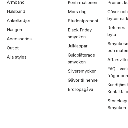
Armband
Konfirmationen
Present ko
Halsband
Mors dag
Gåvor och
bytesmär
Ankelkedjor
Studentpresent
Returnera
Hängen
Black Friday
byta
smycken
Accessories
Smyckesm
Julklappar
Outlet
och materi
Guldpläterade
Alla styles
Affärsvillk
smycken
FAQ - vanl
Silversmycken
frågor och
Gåvor till henne
Kundtjänst
Bröllopsgåva
Kontakta 
Storleksgu
Smycken