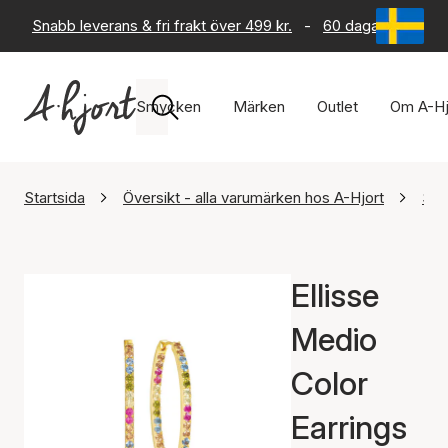
Snabb leverans & fri frakt över 499 kr.
-
60 dagars returrät
Smycken
Märken
Outlet
Om A-Hj
Startsida
Översikt - alla varumärken hos A-Hjort
Sif
Ellisse
Medio
Color
Earrings