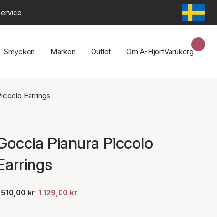
service
Smycken
Märken
Outlet
Om A-Hjort
Varukorg
iccolo Earrings
Goccia Pianura Piccolo
Earrings
 510,00 kr
1 129,00 kr