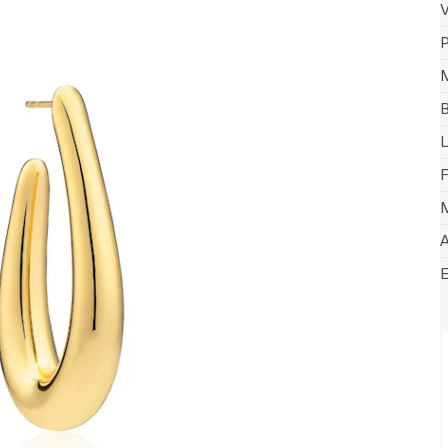
V
P
M
B
L
F
M
A
V