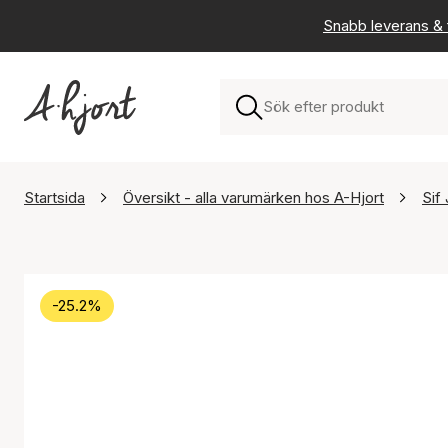
Snabb leverans & f
Startsida
Översikt - alla varumärken hos A-Hjort
Sif
-25.2%