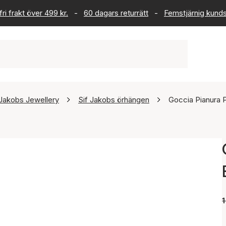
ri frakt över 499 kr.
-
60 dagars returrätt
-
Femstjärnig kund
 Jakobs Jewellery
Sif Jakobs örhängen
Goccia Pianura P
1