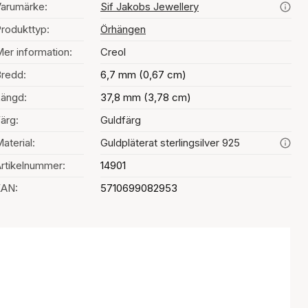
arumärke:
Sif Jakobs Jewellery
rodukttyp:
Örhängen
er information:
Creol
redd:
6,7 mm (0,67 cm)
ängd:
37,8 mm (3,78 cm)
ärg:
Guldfärg
aterial:
Guldpläterat sterlingsilver 925
rtikelnummer:
14901
EAN:
5710699082953
al av färg