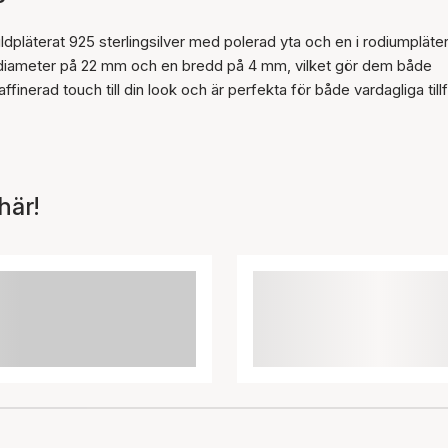
uldpläterat 925 sterlingsilver med polerad yta och en i rodiumpläte
t diameter på 22 mm och en bredd på 4 mm, vilket gör dem både
inerad touch till din look och är perfekta för både vardagliga tillf
här!