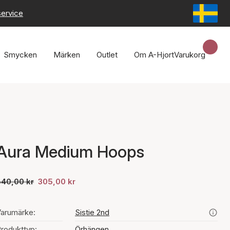
service
Smycken
Märken
Outlet
Om A-Hjort
Varukorg
Aura Medium Hoops
440,00 kr
305,00 kr
arumärke:
Sistie 2nd
rodukttyp:
Örhängen