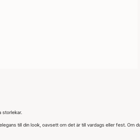
 storlekar.
Artikeln har lagts till i
ns till din look, oavsett om det är till vardags eller fest. Om d
korgen