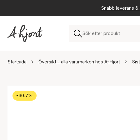
Snabb leverans & f
Startsida
Översikt - alla varumärken hos A-Hjort
Sis
-30.7%