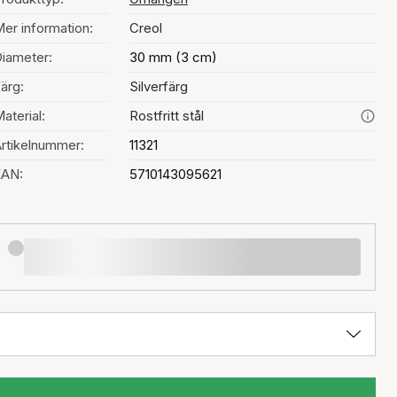
er information:
Creol
iameter:
30 mm (3 cm)
ärg:
Silverfärg
aterial:
Rostfritt stål
rtikelnummer:
11321
EAN:
5710143095621