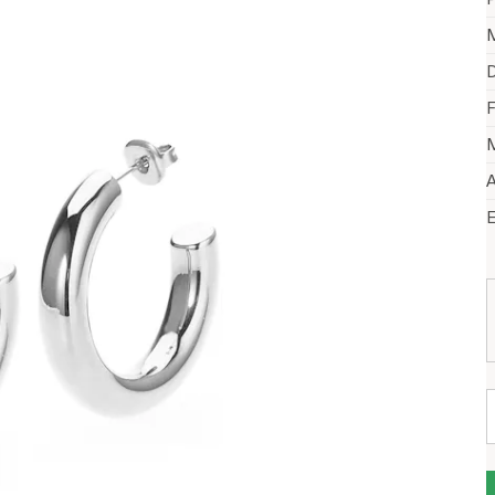
M
D
F
M
A