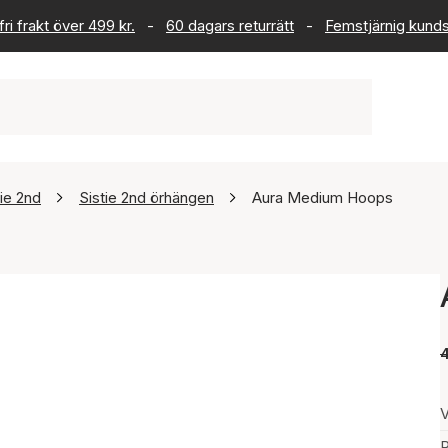
ri frakt över 499 kr.
-
60 dagars returrätt
-
Femstjärnig kund
tie 2nd
Sistie 2nd örhängen
Aura Medium Hoops
V
P