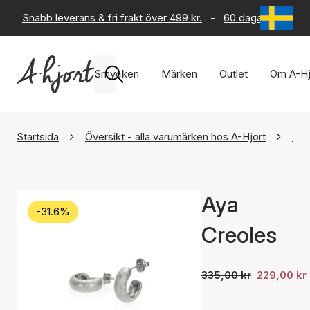
Snabb leverans & fri frakt över 499 kr.
-
60 dagars returrät
Smycken
Märken
Outlet
Om A-Hj
Startsida
Översikt - alla varumärken hos A-Hjort
Sis
Aya
-31.6%
Creoles
335,00 kr
229,00 kr