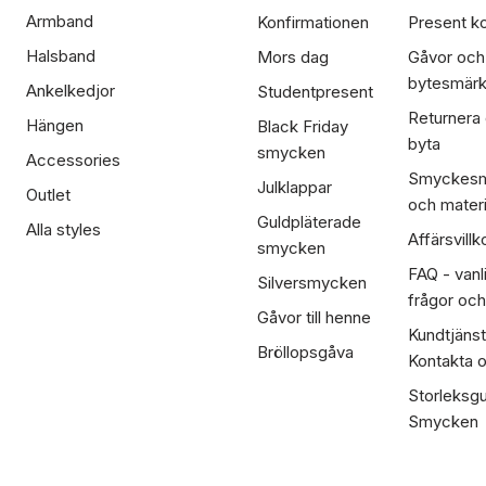
Armband
Konfirmationen
Present ko
Halsband
Mors dag
Gåvor och
bytesmär
Ankelkedjor
Studentpresent
Returnera
Hängen
Black Friday
byta
smycken
Accessories
Smyckesm
Julklappar
Outlet
och materi
Guldpläterade
Alla styles
Affärsvillk
smycken
FAQ - vanl
Silversmycken
frågor och
Gåvor till henne
Kundtjänst
Bröllopsgåva
Kontakta 
Storleksgu
Smycken