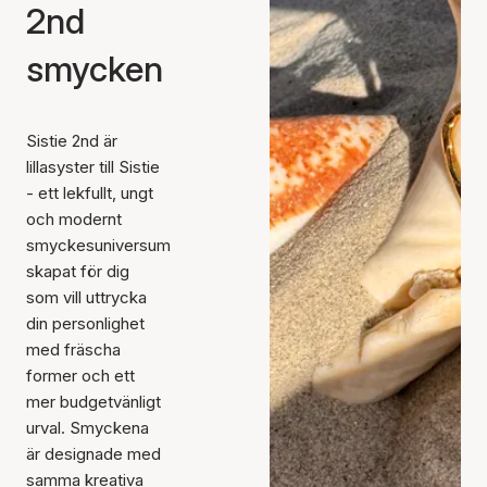
2nd
smycken
Sistie 2nd är
lillasyster till Sistie
- ett lekfullt, ungt
och modernt
smyckesuniversum
skapat för dig
som vill uttrycka
din personlighet
med fräscha
former och ett
mer budgetvänligt
urval. Smyckena
är designade med
samma kreativa