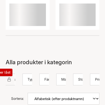
Alla produkter i kategorin
ter låst
Sistie 2nd
Typ
Färg
Material
Storlek
Pris
Sortera: