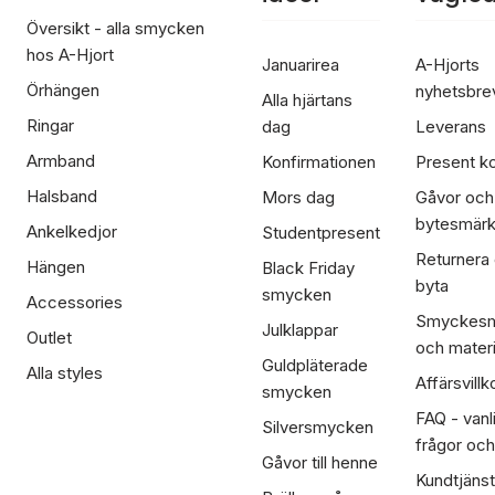
Översikt - alla smycken
hos A-Hjort
Januarirea
A-Hjorts
Örhängen
nyhetsbre
Alla hjärtans
Ringar
dag
Leverans
Armband
Konfirmationen
Present ko
Halsband
Mors dag
Gåvor och
bytesmär
Ankelkedjor
Studentpresent
Returnera
Hängen
Black Friday
byta
smycken
Accessories
Smyckesm
Julklappar
Outlet
och materi
Guldpläterade
Alla styles
Affärsvillk
smycken
FAQ - vanl
Silversmycken
frågor och
Gåvor till henne
Kundtjänst