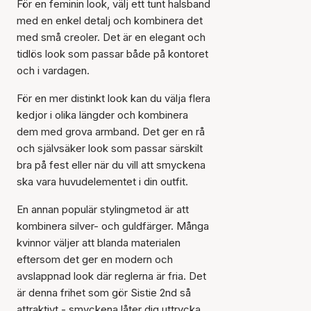
För en feminin look, välj ett tunt halsband
med en enkel detalj och kombinera det
med små creoler. Det är en elegant och
tidlös look som passar både på kontoret
och i vardagen.
För en mer distinkt look kan du välja flera
kedjor i olika längder och kombinera
dem med grova armband. Det ger en rå
och självsäker look som passar särskilt
bra på fest eller när du vill att smyckena
ska vara huvudelementet i din outfit.
En annan populär stylingmetod är att
kombinera silver- och guldfärger. Många
kvinnor väljer att blanda materialen
eftersom det ger en modern och
avslappnad look där reglerna är fria. Det
är denna frihet som gör Sistie 2nd så
attraktivt - smyckena låter dig uttrycka