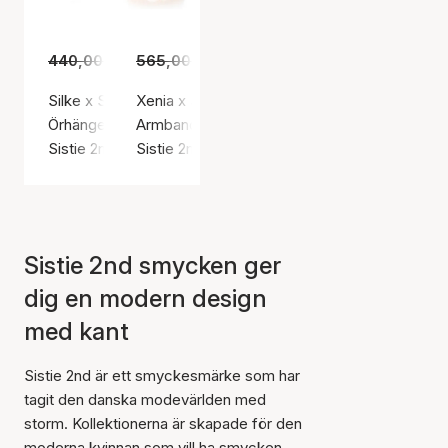
440,00 kr
565,00 kr
305,00 kr
395,00 kr
Silke x Sistie 2nd Small Creoles
Xenia x Sistie 2nd Chunky Bracelet
Örhängen, Silverfärg / Rostfritt stål
Armband, Guldfärg / Guldpläterat rostfritt stål
Sistie 2nd
Sistie 2nd
Sistie 2nd smycken ger
dig en modern design
med kant
Sistie 2nd är ett smyckesmärke som har
tagit den danska modevärlden med
storm. Kollektionerna är skapade för den
moderna kvinnan som vill ha smycken