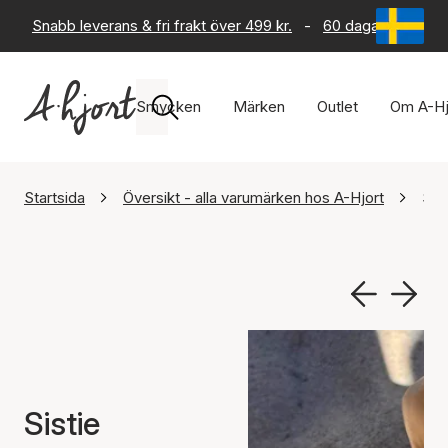
Snabb leverans & fri frakt över 499 kr.
-
60 dagars returrät
Smycken
Märken
Outlet
Om A-Hj
Startsida
Översikt - alla varumärken hos A-Hjort
Sis
Sistie