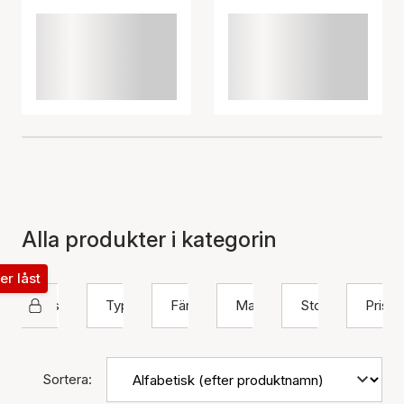
Alla produkter i kategorin
ter låst
Sistie 2nd
Typ
Färg
Material
Storlek
Pris
Sortera: