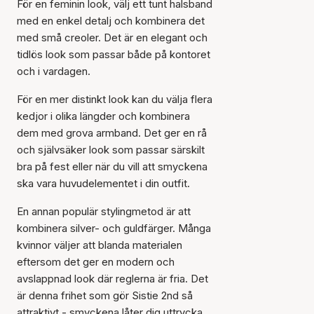
För en feminin look, välj ett tunt halsband
med en enkel detalj och kombinera det
med små creoler. Det är en elegant och
tidlös look som passar både på kontoret
och i vardagen.
För en mer distinkt look kan du välja flera
kedjor i olika längder och kombinera
dem med grova armband. Det ger en rå
och självsäker look som passar särskilt
bra på fest eller när du vill att smyckena
ska vara huvudelementet i din outfit.
En annan populär stylingmetod är att
kombinera silver- och guldfärger. Många
kvinnor väljer att blanda materialen
eftersom det ger en modern och
avslappnad look där reglerna är fria. Det
är denna frihet som gör Sistie 2nd så
attraktivt - smyckena låter dig uttrycka