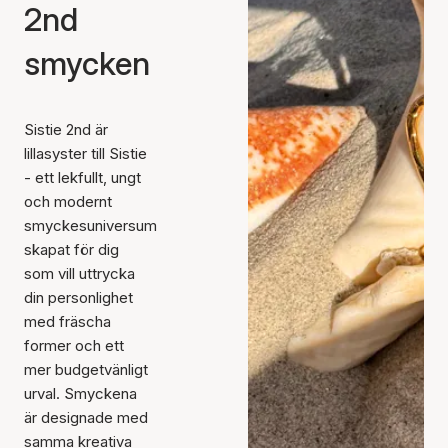
2nd
smycken
Sistie 2nd är
lillasyster till Sistie
- ett lekfullt, ungt
och modernt
smyckesuniversum
skapat för dig
som vill uttrycka
din personlighet
med fräscha
former och ett
mer budgetvänligt
urval. Smyckena
är designade med
samma kreativa