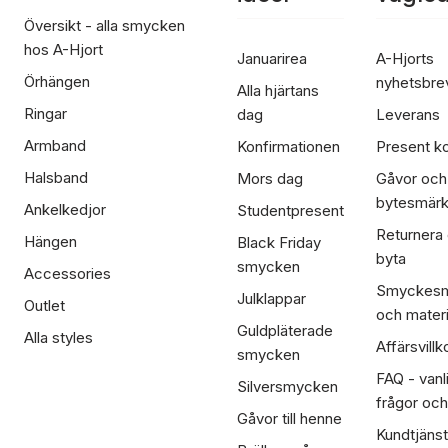
Översikt - alla smycken
hos A-Hjort
Januarirea
A-Hjorts
Örhängen
nyhetsbre
Alla hjärtans
Ringar
dag
Leverans
Armband
Konfirmationen
Present ko
Halsband
Mors dag
Gåvor och
bytesmär
Ankelkedjor
Studentpresent
Returnera
Hängen
Black Friday
byta
smycken
Accessories
Smyckesm
Julklappar
Outlet
och materi
Guldpläterade
Alla styles
Affärsvillk
smycken
FAQ - vanl
Silversmycken
frågor och
Gåvor till henne
Kundtjänst