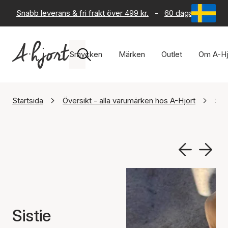
Snabb leverans & fri frakt över 499 kr.
-
60 dagars returrät
Smycken
Märken
Outlet
Om A-Hj
Startsida
Översikt - alla varumärken hos A-Hjort
Sis
Sistie