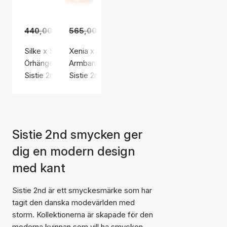
440,00 kr
565,00 kr
305,00 kr
395,00 kr
Silke x Sistie 2nd Small Creoles
Xenia x Sistie 2nd Chunky Bracelet
Örhängen, Silverfärg / Rostfritt stål
Armband, Guldfärg / Guldpläterat rostfritt stål
Sistie 2nd
Sistie 2nd
Sistie 2nd smycken ger
dig en modern design
med kant
Sistie 2nd är ett smyckesmärke som har
tagit den danska modevärlden med
storm. Kollektionerna är skapade för den
moderna kvinnan som vill ha smycken