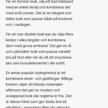
För en feminin look, välj ett tunt halsband
med en enkel detalj och kombinera det
med små creoler. Det är en elegant och
tidlös look som passar både på kontoret
och i vardagen.
För en mer distinkt look kan du välja flera
kedjor i olika längder och kombinera
dem med grova armband. Det ger en rå
och självsäker look som passar särskilt
bra på fest eller när du vill att smyckena
ska vara huvudelementet i din outfit.
En annan populär stylingmetod är att
kombinera silver- och guldfärger. Många
kvinnor väljer att blanda materialen
eftersom det ger en modern och
avslappnad look där reglerna är fria. Det
är denna frihet som gör Sistie 2nd så
attraktivt - smyckena låter dig uttrycka