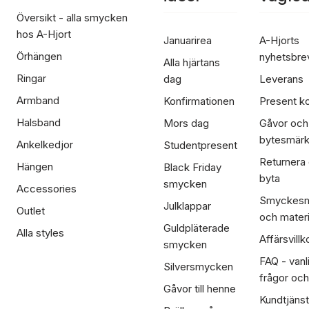
Översikt - alla smycken
hos A-Hjort
Januarirea
A-Hjorts
Örhängen
nyhetsbre
Alla hjärtans
Ringar
dag
Leverans
Armband
Konfirmationen
Present ko
Halsband
Mors dag
Gåvor och
bytesmär
Ankelkedjor
Studentpresent
Returnera
Hängen
Black Friday
byta
smycken
Accessories
Smyckesm
Julklappar
Outlet
och materi
Guldpläterade
Alla styles
Affärsvillk
smycken
FAQ - vanl
Silversmycken
frågor och
Gåvor till henne
Kundtjänst