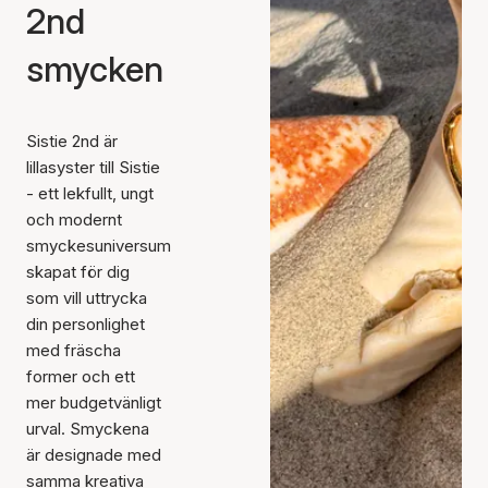
2nd
smycken
Sistie 2nd är
lillasyster till Sistie
- ett lekfullt, ungt
och modernt
smyckesuniversum
skapat för dig
som vill uttrycka
din personlighet
med fräscha
former och ett
mer budgetvänligt
urval. Smyckena
är designade med
samma kreativa