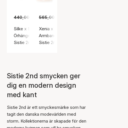
440,00 kr
565,00 kr
305,00 kr
395,00 kr
Silke x Sistie 2nd Small Creoles
Xenia x Sistie 2nd Chunky Bracelet
Örhängen, Silverfärg / Rostfritt stål
Armband, Guldfärg / Guldpläterat rostfritt stål
Sistie 2nd
Sistie 2nd
Sistie 2nd smycken ger
dig en modern design
med kant
Sistie 2nd är ett smyckesmärke som har
tagit den danska modevärlden med
storm. Kollektionerna är skapade för den
moderna kvinnan som vill ha smycken