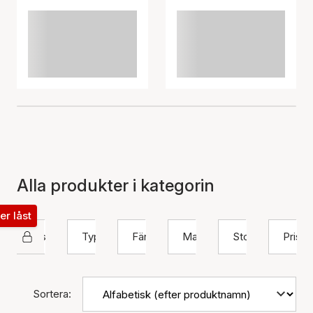
Alla produkter i kategorin
ter låst
Sistie 2nd
Typ
Färg
Material
Storlek
Pris
Sortera: