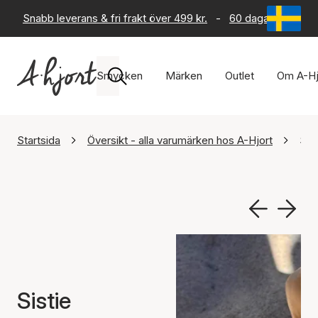
Snabb leverans & fri frakt över 499 kr.
-
60 dagars returrät
Smycken
Märken
Outlet
Om A-Hj
Startsida
Översikt - alla varumärken hos A-Hjort
Sis
Sistie