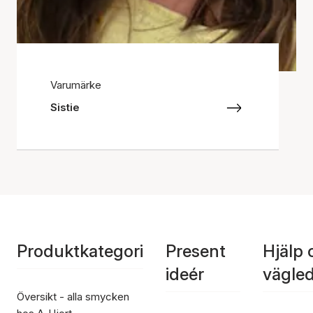
Varumärke
Sistie
Produktkategori
Present
Hjälp 
ideér
vägle
Översikt - alla smycken