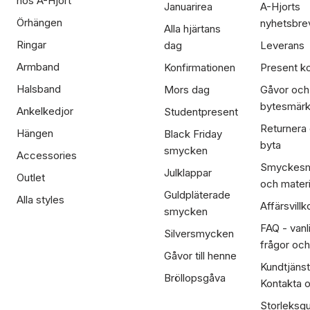
hos A-Hjort
Januarirea
A-Hjorts
Örhängen
nyhetsbre
Alla hjärtans
Ringar
dag
Leverans
Armband
Konfirmationen
Present ko
Halsband
Mors dag
Gåvor och
bytesmär
Ankelkedjor
Studentpresent
Returnera
Hängen
Black Friday
byta
smycken
Accessories
Smyckesm
Julklappar
Outlet
och materi
Guldpläterade
Alla styles
Affärsvillk
smycken
FAQ - vanl
Silversmycken
frågor och
Gåvor till henne
Kundtjänst
Bröllopsgåva
Kontakta 
Storleksgu