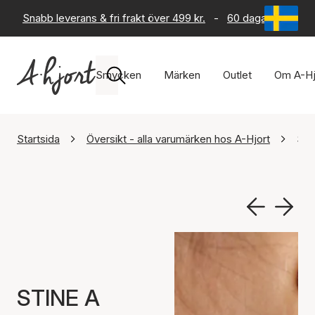
Snabb leverans & fri frakt över 499 kr.
-
60 dagars returrät
Smycken
Märken
Outlet
Om A-Hj
Startsida
Översikt - alla varumärken hos A-Hjort
STI
STINE A