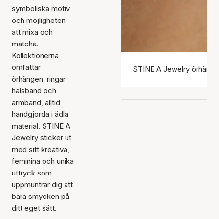
symboliska motiv
och möjligheten
att mixa och
matcha.
Kollektionerna
omfattar
STINE A Jewelry örhäng
örhängen, ringar,
halsband och
armband, alltid
handgjorda i ädla
material. STINE A
Jewelry sticker ut
med sitt kreativa,
feminina och unika
uttryck som
uppmuntrar dig att
bära smycken på
ditt eget sätt.