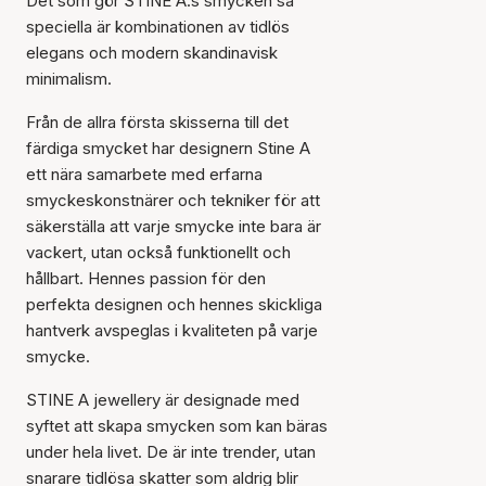
Det som gör STINE A:s smycken så
speciella är kombinationen av tidlös
elegans och modern skandinavisk
minimalism.
Från de allra första skisserna till det
färdiga smycket har designern Stine A
ett nära samarbete med erfarna
smyckeskonstnärer och tekniker för att
säkerställa att varje smycke inte bara är
vackert, utan också funktionellt och
hållbart. Hennes passion för den
perfekta designen och hennes skickliga
hantverk avspeglas i kvaliteten på varje
smycke.
STINE A jewellery är designade med
syftet att skapa smycken som kan bäras
under hela livet. De är inte trender, utan
snarare tidlösa skatter som aldrig blir