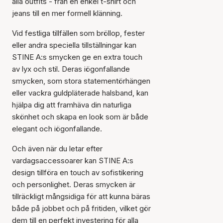
alla outfits - från en enkel t-shirt och
jeans till en mer formell klänning.
Vid festliga tillfällen som bröllop, fester
eller andra speciella tillställningar kan
STINE A:s smycken ge en extra touch
av lyx och stil. Deras iögonfallande
smycken, som stora statementörhängen
eller vackra guldpläterade halsband, kan
hjälpa dig att framhäva din naturliga
skönhet och skapa en look som är både
elegant och iögonfallande.
Och även när du letar efter
vardagsaccessoarer kan STINE A:s
design tillföra en touch av sofistikering
och personlighet. Deras smycken är
tillräckligt mångsidiga för att kunna bäras
både på jobbet och på fritiden, vilket gör
dem till en perfekt investering för alla