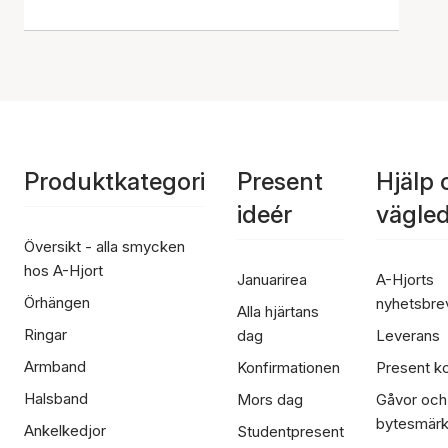
Produktkategori
Present
Hjälp 
ideér
vägle
Översikt - alla smycken
hos A-Hjort
Januarirea
A-Hjorts
Örhängen
nyhetsbre
Alla hjärtans
Ringar
dag
Leverans
Armband
Konfirmationen
Present ko
Halsband
Mors dag
Gåvor och
bytesmär
Ankelkedjor
Studentpresent