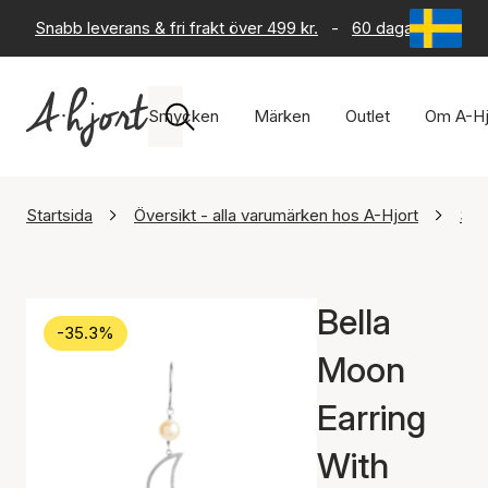
Snabb leverans & fri frakt över 499 kr.
-
60 dagars returrät
Smycken
Märken
Outlet
Om A-Hj
Startsida
Översikt - alla varumärken hos A-Hjort
STI
Bella
-35.3%
Moon
Earring
With