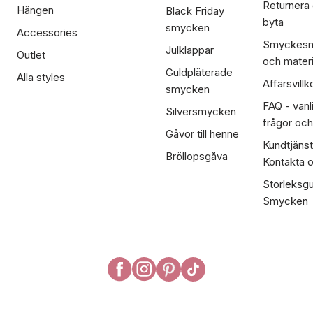
Returnera
Hängen
Black Friday
byta
smycken
Accessories
Smyckesm
Julklappar
Outlet
och materi
Guldpläterade
Alla styles
Affärsvillk
smycken
FAQ - vanl
Silversmycken
frågor och
Gåvor till henne
Kundtjänst
Bröllopsgåva
Kontakta 
Storleksgu
Smycken