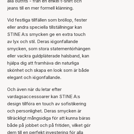
alla outfits - från en enkel t-shirt och
jeans till en mer formell klänning.
Vid festliga tillfällen som bröllop, fester
eller andra speciella tillställningar kan
STINE A:s smycken ge en extra touch
av lyx och stil. Deras iögonfallande
smycken, som stora statementörhängen
eller vackra guldpläterade halsband, kan
hjälpa dig att framhäva din naturliga
skönhet och skapa en look som är både
elegant och iögonfallande.
Och även när du letar efter
vardagsaccessoarer kan STINE A:s
design tillföra en touch av sofistikering
och personlighet. Deras smycken är
tillräckligt mångsidiga för att kunna bäras
både på jobbet och på fritiden, vilket gör
dem till en perfekt investering för alla