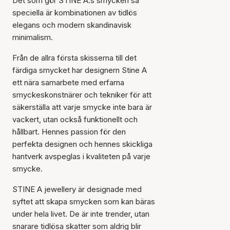
Det som gör STINE A:s smycken så
speciella är kombinationen av tidlös
elegans och modern skandinavisk
minimalism.
Från de allra första skisserna till det
färdiga smycket har designern Stine A
ett nära samarbete med erfarna
smyckeskonstnärer och tekniker för att
säkerställa att varje smycke inte bara är
vackert, utan också funktionellt och
hållbart. Hennes passion för den
perfekta designen och hennes skickliga
hantverk avspeglas i kvaliteten på varje
smycke.
STINE A jewellery är designade med
syftet att skapa smycken som kan bäras
under hela livet. De är inte trender, utan
snarare tidlösa skatter som aldrig blir