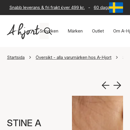
Snabb leverans & fri frakt över 499 kr.
-
60 dagars returrät
Smycken
Märken
Outlet
Om A-Hj
Startsida
Översikt - alla varumärken hos A-Hjort
STI
STINE A