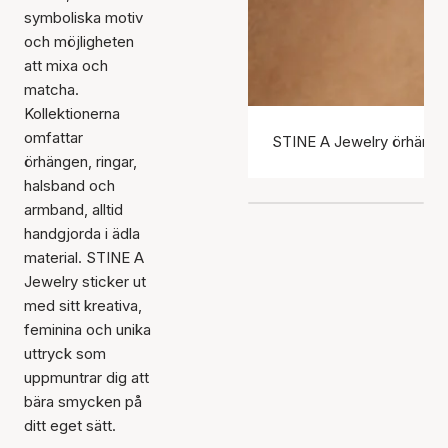
symboliska motiv
och möjligheten
att mixa och
matcha.
Kollektionerna
omfattar
STINE A Jewelry örhäng
örhängen, ringar,
halsband och
armband, alltid
handgjorda i ädla
material. STINE A
Jewelry sticker ut
med sitt kreativa,
feminina och unika
uttryck som
uppmuntrar dig att
bära smycken på
ditt eget sätt.