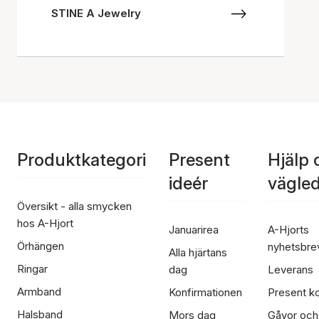
STINE A Jewelry
Produktkategori
Present
Hjälp 
ideér
vägle
Översikt - alla smycken
hos A-Hjort
Januarirea
A-Hjorts
Örhängen
nyhetsbre
Alla hjärtans
Ringar
dag
Leverans
Armband
Konfirmationen
Present ko
Halsband
Mors dag
Gåvor och