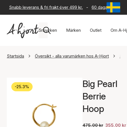
Snabb leverans & fri frakt över 499 kr.
-
60 dagars returrät
Smycken
Märken
Outlet
Om A-Hj
Startsida
Översikt - alla varumärken hos A-Hjort
STI
Big Pearl
-25.3%
Berrie
Hoop
475,00 kr
355,00 kr