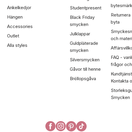
bytesmär
Ankelkedjor
Studentpresent
Returnera
Hängen
Black Friday
byta
smycken
Accessories
Smyckesm
Julklappar
Outlet
och materi
Guldpläterade
Alla styles
Affärsvillk
smycken
FAQ - vanl
Silversmycken
frågor och
Gåvor till henne
Kundtjänst
Bröllopsgåva
Kontakta 
Storleksgu
Smycken