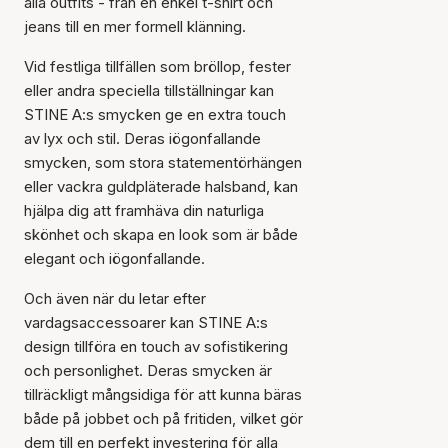
alla outfits - från en enkel t-shirt och
jeans till en mer formell klänning.
Vid festliga tillfällen som bröllop, fester
eller andra speciella tillställningar kan
STINE A:s smycken ge en extra touch
av lyx och stil. Deras iögonfallande
smycken, som stora statementörhängen
eller vackra guldpläterade halsband, kan
hjälpa dig att framhäva din naturliga
skönhet och skapa en look som är både
elegant och iögonfallande.
Och även när du letar efter
vardagsaccessoarer kan STINE A:s
design tillföra en touch av sofistikering
och personlighet. Deras smycken är
tillräckligt mångsidiga för att kunna bäras
både på jobbet och på fritiden, vilket gör
dem till en perfekt investering för alla