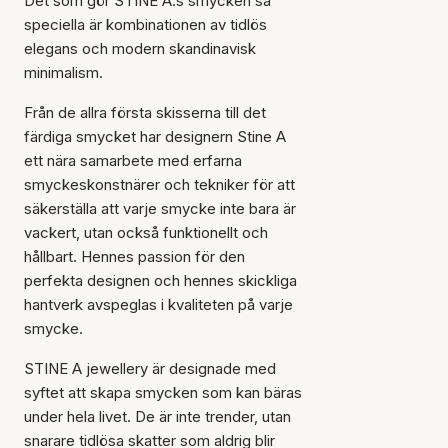
Det som gör STINE A:s smycken så
speciella är kombinationen av tidlös
elegans och modern skandinavisk
minimalism.
Från de allra första skisserna till det
färdiga smycket har designern Stine A
ett nära samarbete med erfarna
smyckeskonstnärer och tekniker för att
säkerställa att varje smycke inte bara är
vackert, utan också funktionellt och
hållbart. Hennes passion för den
perfekta designen och hennes skickliga
hantverk avspeglas i kvaliteten på varje
smycke.
STINE A jewellery är designade med
syftet att skapa smycken som kan bäras
under hela livet. De är inte trender, utan
snarare tidlösa skatter som aldrig blir