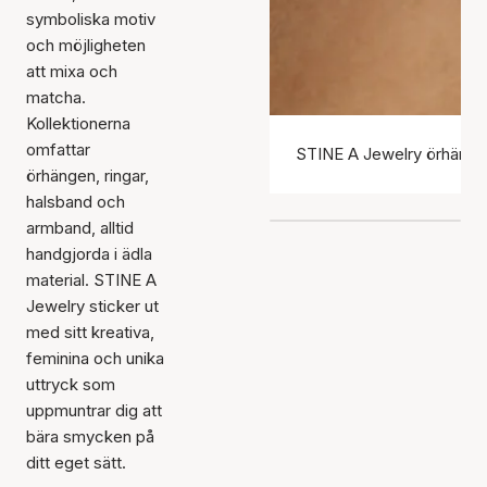
symboliska motiv
och möjligheten
att mixa och
matcha.
Kollektionerna
omfattar
STINE A Jewelry örhäng
örhängen, ringar,
halsband och
armband, alltid
handgjorda i ädla
material. STINE A
Jewelry sticker ut
med sitt kreativa,
feminina och unika
uttryck som
uppmuntrar dig att
bära smycken på
ditt eget sätt.