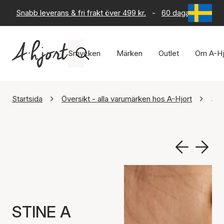
Snabb leverans & fri frakt över 499 kr.
-
60 dagars returrät
Smycken
Märken
Outlet
Om A-Hj
Startsida
Översikt - alla varumärken hos A-Hjort
STI
STINE A