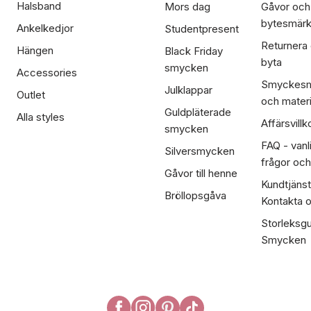
Halsband
Mors dag
Gåvor och
bytesmär
Ankelkedjor
Studentpresent
Returnera
Hängen
Black Friday
byta
smycken
Accessories
Smyckesm
Julklappar
Outlet
och materi
Guldpläterade
Alla styles
Affärsvillk
smycken
FAQ - vanl
Silversmycken
frågor och
Gåvor till henne
Kundtjänst
Bröllopsgåva
Kontakta 
Storleksgu
Smycken