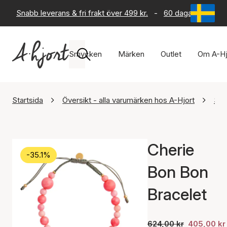
Snabb leverans & fri frakt över 499 kr.
-
60 dagars returrät
Smycken
Märken
Outlet
Om A-Hj
Startsida
Översikt - alla varumärken hos A-Hjort
STI
Cherie
-35.1%
Bon Bon
Bracelet
624,00 kr
405,00 kr