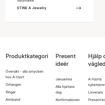
Varumärke
STINE A Jewelry
Produktkategori
Present
Hjälp 
ideér
vägle
Översikt - alla smycken
hos A-Hjort
Januarirea
A-Hjorts
Örhängen
nyhetsbre
Alla hjärtans
Ringar
dag
Leverans
Armband
Konfirmationen
Present ko