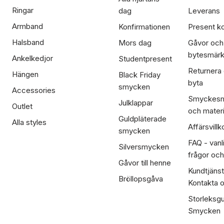
Ringar
dag
Leverans
Armband
Konfirmationen
Present ko
Halsband
Mors dag
Gåvor och
bytesmär
Ankelkedjor
Studentpresent
Returnera
Hängen
Black Friday
byta
smycken
Accessories
Smyckesm
Julklappar
Outlet
och materi
Guldpläterade
Alla styles
Affärsvillk
smycken
FAQ - vanl
Silversmycken
frågor och
Gåvor till henne
Kundtjänst
Bröllopsgåva
Kontakta 
Storleksgu
Smycken