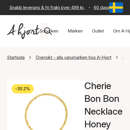
Snabb leverans & fri frakt över 499 kr.
-
60 dagars returrät
Smycken
Märken
Outlet
Om A-Hj
Startsida
Översikt - alla varumärken hos A-Hjort
STI
Cherie
-30.2%
Bon Bon
Necklace
Honey