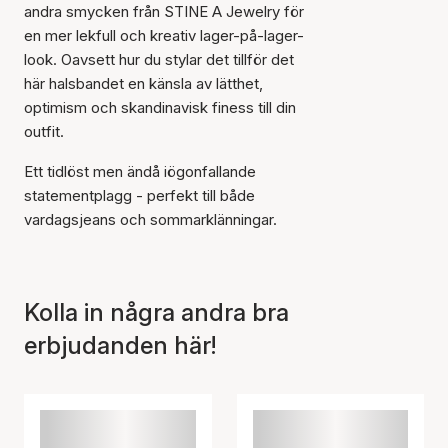
andra smycken från STINE A Jewelry för
en mer lekfull och kreativ lager-på-lager-
look. Oavsett hur du stylar det tillför det
här halsbandet en känsla av lätthet,
optimism och skandinavisk finess till din
Artikeln har lagts till i
outfit.
korgen
Ett tidlöst men ändå iögonfallande
statementplagg - perfekt till både
vardagsjeans och sommarklänningar.
Kolla in några andra bra
erbjudanden här!