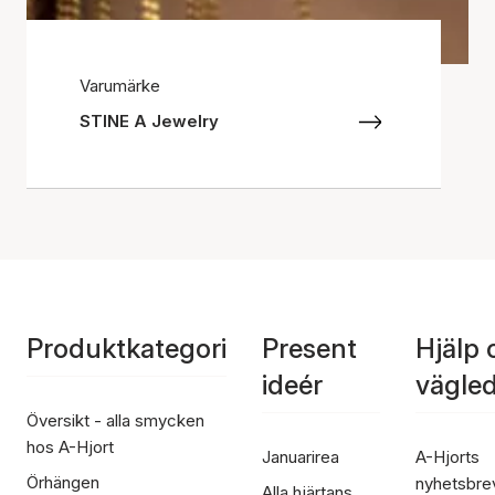
Varumärke
STINE A Jewelry
Produktkategori
Present
Hjälp 
ideér
vägle
Översikt - alla smycken
hos A-Hjort
Januarirea
A-Hjorts
Örhängen
nyhetsbre
Alla hjärtans