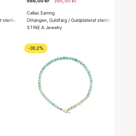
566,00 kr
395,00 kr
Callas Earring
 sterlingsilver 925
Örhängen, Guldfärg / Guldpläterat sterlingsilver 925
STINE A Jewelry
-30.2%