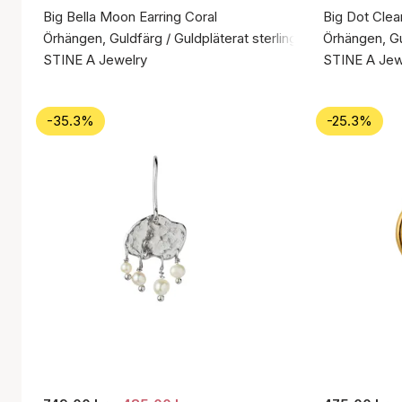
Big Bella Moon Earring Coral
Big Dot Clea
Örhängen, Guldfärg / Guldpläterat sterlingsilver 925
Örhängen, Gul
STINE A Jewelry
STINE A Jew
-35.3%
-25.3%