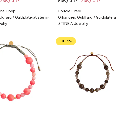
355,00 kr
566,00 kr
365,00 kr
rrie Hoop
Boucle Creol
dfärg / Guldpläterat sterlingsilver 925
Örhängen, Guldfärg / Guldpläterat
elry
STINE A Jewelry
-30.4%