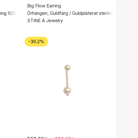
Big Flow Earring
ling 925
Örhängen, Guldfärg / Guldpläterat sterlingsilver 925
STINE A Jewelry
-30.2%