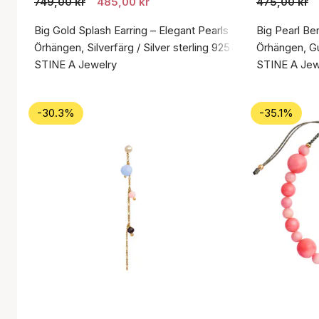
749,00 kr
485,00 kr
475,00 kr
Big Gold Splash Earring – Elegant Pearls
Big Pearl Be
Örhängen, Silverfärg / Silver sterling 925
Örhängen, Gul
STINE A Jewelry
STINE A Jew
-30.3%
-35.1%