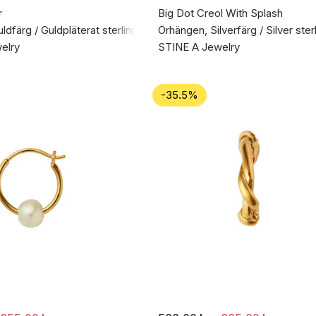
r
Big Dot Creol With Splash
dfärg / Guldpläterat sterlingsilver 925
Örhängen, Silverfärg / Silver ster
elry
STINE A Jewelry
-35.5%