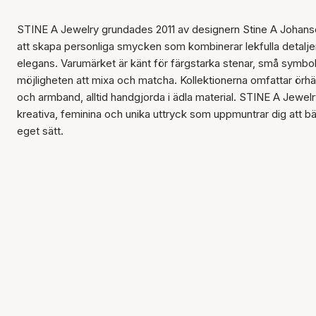
STINE A Jewelry grundades 2011 av designern Stine A Joha
att skapa personliga smycken som kombinerar lekfulla detalj
elegans. Varumärket är känt för färgstarka stenar, små symbo
möjligheten att mixa och matcha. Kollektionerna omfattar örhä
och armband, alltid handgjorda i ädla material. STINE A Jewelr
kreativa, feminina och unika uttryck som uppmuntrar dig att b
eget sätt.