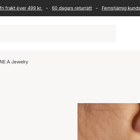
ri frakt över 499 kr.
-
60 dagars returrätt
-
Femstjärnig kund
NE A Jewelry