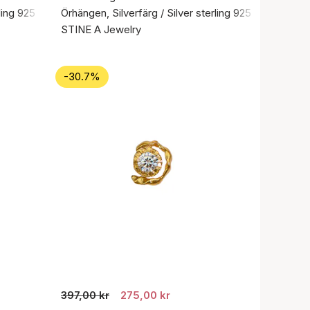
ling 925
Örhängen, Silverfärg / Silver sterling 925
STINE A Jewelry
-30.7%
397,00 kr
275,00 kr