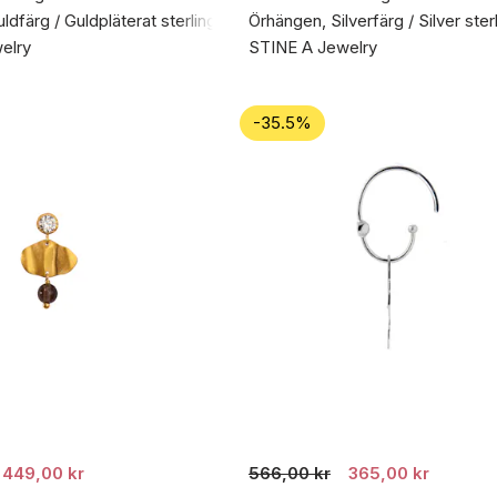
dfärg / Guldpläterat sterlingsilver 925
Örhängen, Silverfärg / Silver ster
elry
STINE A Jewelry
-35.5%
449,00 kr
566,00 kr
365,00 kr