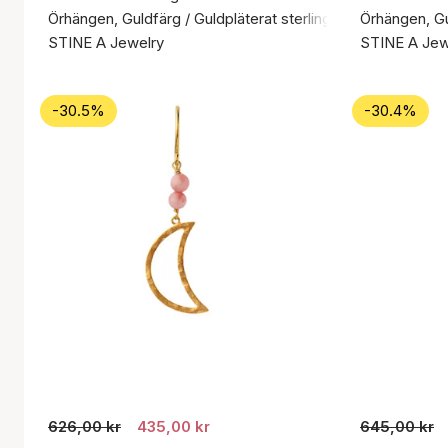
Örhängen, Guldfärg / Guldpläterat sterlingsilver 925
Örhängen, Gul
STINE A Jewelry
STINE A Jew
-30.5%
-30.4%
626,00 kr
435,00 kr
645,00 kr