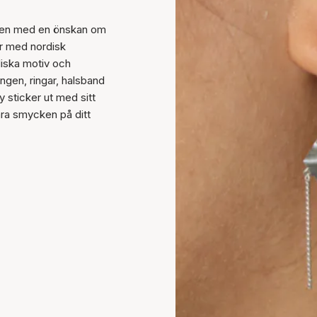
nsen med en önskan om
er med nordisk
liska motiv och
ngen, ringar, halsband
y sticker ut med sitt
ära smycken på ditt