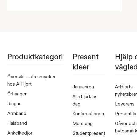
Produktkategori
Present
Hjälp 
ideér
vägle
Översikt - alla smycken
hos A-Hjort
Januarirea
A-Hjorts
Örhängen
nyhetsbre
Alla hjärtans
Ringar
dag
Leverans
Armband
Konfirmationen
Present ko
Halsband
Mors dag
Gåvor och
bytesmär
Ankelkedjor
Studentpresent