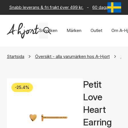
Snabb leverans & fri frakt över 499 kr.
-
60 dagars returrät
Smycken
Märken
Outlet
Om A-Hj
Startsida
Översikt - alla varumärken hos A-Hjort
STI
Petit
-25.4%
Love
Heart
Earring