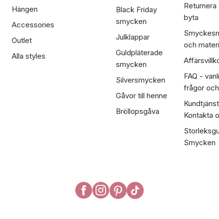
Returnera
Hängen
Black Friday
byta
smycken
Accessories
Smyckesm
Julklappar
Outlet
och materi
Guldpläterade
Alla styles
Affärsvillk
smycken
FAQ - vanl
Silversmycken
frågor och
Gåvor till henne
Kundtjänst
Bröllopsgåva
Kontakta 
Storleksgu
Smycken