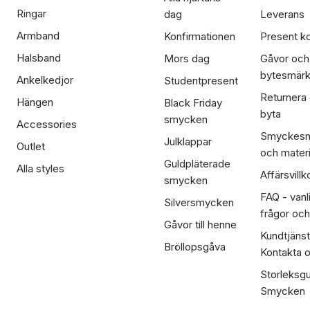
Ringar
dag
Leverans
Armband
Konfirmationen
Present ko
Halsband
Mors dag
Gåvor och
bytesmär
Ankelkedjor
Studentpresent
Returnera
Hängen
Black Friday
byta
smycken
Accessories
Smyckesm
Julklappar
Outlet
och materi
Guldpläterade
Alla styles
Affärsvillk
smycken
FAQ - vanl
Silversmycken
frågor och
Gåvor till henne
Kundtjänst
Bröllopsgåva
Kontakta 
Storleksgu
Smycken