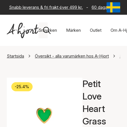
Snabb leverans & fri frakt över 499 kr.
-
60 dagars returrät
Smycken
Märken
Outlet
Om A-Hj
Startsida
Översikt - alla varumärken hos A-Hjort
STI
Petit
-25.4%
Love
Heart
Grass