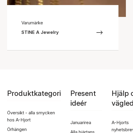
Varumärke
STINE A Jewelry
Produktkategori
Present
Hjälp 
ideér
vägle
Översikt - alla smycken
hos A-Hjort
Januarirea
A-Hjorts
Örhängen
nyhetsbre
Alla hjärtans