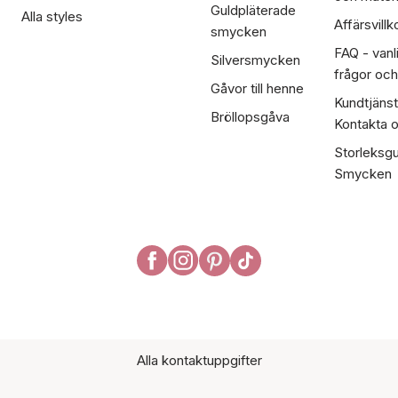
Guldpläterade
Alla styles
Affärsvillk
smycken
FAQ - vanl
Silversmycken
frågor och
Gåvor till henne
Kundtjänst
Bröllopsgåva
Kontakta 
Storleksgu
Smycken
Alla kontaktuppgifter