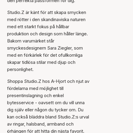
den perfekta passformen för dig.
Studio.Z är känt för att skapa smycken
med rötter i den skandinaviska naturen
med ett starkt fokus på hållbar
produktion och design som håller länge.
Bakom varumärket står
smyckesdesignern Sara Ziegler, som
med en förkärlek för det ofullkomliga
skapar tidlösa stilar med djup och
personlighet.
Artikeln har lagts till i
korgen
Shoppa Studio.Z hos A-Hjort och njut av
fördelarna med möjlighet till
presentinslagning och enkel
bytesservice - oavsett om du vill unna
dig själv eller någon du tycker om. Du
kan också bläddra bland Studio.Z:s urval
av ringar, halsband, armband och
örhängen för att hitta din nästa favorit.