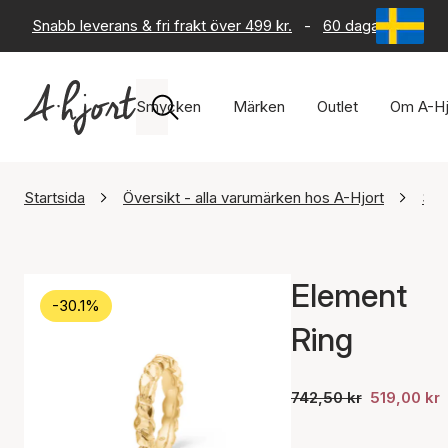
Snabb leverans & fri frakt över 499 kr.
-
60 dagars returrät
Smycken
Märken
Outlet
Om A-Hj
Startsida
Översikt - alla varumärken hos A-Hjort
Stu
Element
-30.1%
Ring
742,50 kr
519,00 kr