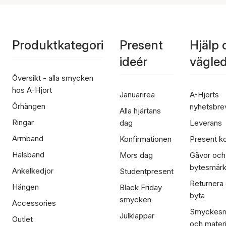
Produktkategori
Present
Hjälp 
ideér
vägle
Översikt - alla smycken
hos A-Hjort
Januarirea
A-Hjorts
Örhängen
nyhetsbre
Alla hjärtans
Ringar
dag
Leverans
Armband
Konfirmationen
Present ko
Halsband
Mors dag
Gåvor och
bytesmär
Ankelkedjor
Studentpresent
Returnera
Hängen
Black Friday
byta
smycken
Accessories
Smyckesm
Julklappar
Outlet
och materi