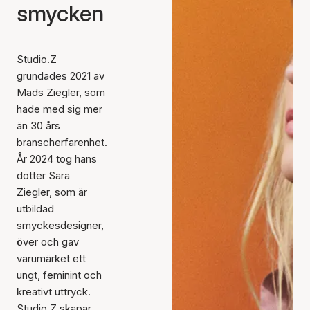
smycken
Studio.Z
grundades 2021 av
Mads Ziegler, som
hade med sig mer
än 30 års
branscherfarenhet.
År 2024 tog hans
dotter Sara
Ziegler, som är
utbildad
smyckesdesigner,
över och gav
varumärket ett
ungt, feminint och
kreativt uttryck.
Studio.Z skapar