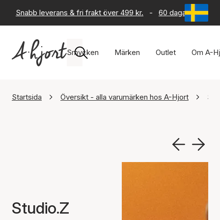
Snabb leverans & fri frakt över 499 kr.
-
60 dagars returrät
Smycken
Märken
Outlet
Om A-Hj
Startsida
Översikt - alla varumärken hos A-Hjort
Stu
Studio.Z