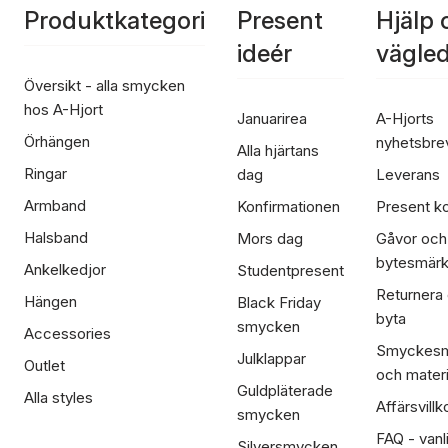
Produktkategori
Present
Hjälp 
ideér
vägle
Översikt - alla smycken
hos A-Hjort
Januarirea
A-Hjorts
Örhängen
nyhetsbre
Alla hjärtans
Ringar
dag
Leverans
Armband
Konfirmationen
Present ko
Halsband
Mors dag
Gåvor och
bytesmär
Ankelkedjor
Studentpresent
Returnera
Hängen
Black Friday
byta
smycken
Accessories
Smyckesm
Julklappar
Outlet
och materi
Guldpläterade
Alla styles
Affärsvillk
smycken
FAQ - vanl
Silversmycken