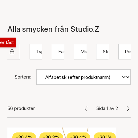
Alla smycken från Studio.Z
ter låst
Studio Z
Typ
Färg
Material
Storlek
Pris
Sortera:
56 produkter
Sida 1 av 2
-30.4%
-30.3%
-30.4%
-30.1%