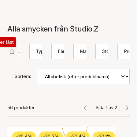
Alla smycken från Studio.Z
ter låst
Studio Z
Typ
Färg
Material
Storlek
Pris
Sortera:
56 produkter
Sida 1 av 2
-30.4%
-30.3%
-30.4%
-30.1%