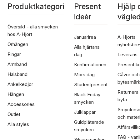
Produktkategori
Present
Hjälp 
ideér
vägle
Översikt - alla smycken
hos A-Hjort
Januarirea
A-Hjorts
Örhängen
nyhetsbre
Alla hjärtans
Ringar
dag
Leverans
Armband
Konfirmationen
Present ko
Halsband
Mors dag
Gåvor och
bytesmär
Ankelkedjor
Studentpresent
Returnera
Hängen
Black Friday
byta
smycken
Accessories
Smyckesm
Julklappar
Outlet
och materi
Guldpläterade
Alla styles
Affärsvillk
smycken
FAQ - vanl
Silversmycken