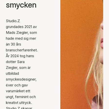
smycken
Studio.Z
grundades 2021 av
Mads Ziegler, som
hade med sig mer
än 30 års
branscherfarenhet.
År 2024 tog hans
dotter Sara
Ziegler, som är
utbildad
smyckesdesigner,
över och gav
varumärket ett
ungt, feminint och
kreativt uttryck.
Studio.Z skapar