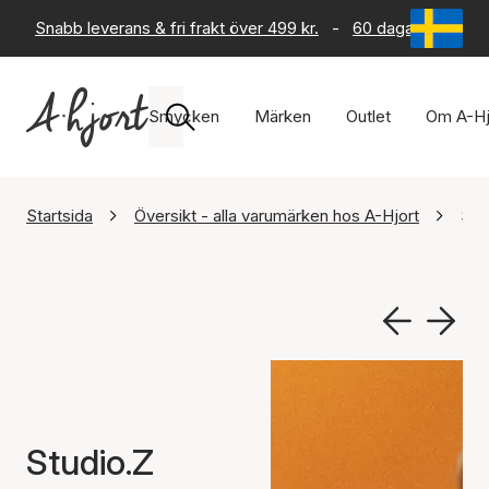
Snabb leverans & fri frakt över 499 kr.
-
60 dagars returrät
Smycken
Märken
Outlet
Om A-Hj
Startsida
Översikt - alla varumärken hos A-Hjort
Stu
Studio.Z