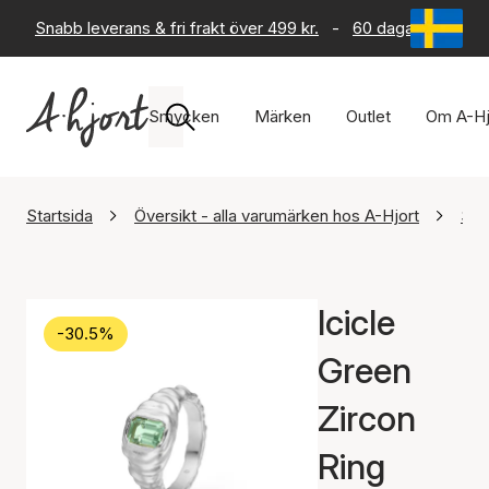
Snabb leverans & fri frakt över 499 kr.
-
60 dagars returrät
Smycken
Märken
Outlet
Om A-Hj
Startsida
Översikt - alla varumärken hos A-Hjort
Stu
Icicle
-30.5%
Green
Zircon
Ring