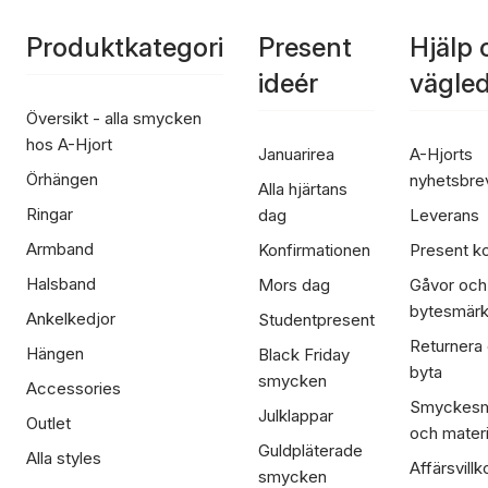
Produktkategori
Present
Hjälp 
ideér
vägle
Översikt - alla smycken
hos A-Hjort
Januarirea
A-Hjorts
Örhängen
nyhetsbre
Alla hjärtans
Ringar
dag
Leverans
Armband
Konfirmationen
Present ko
Halsband
Mors dag
Gåvor och
bytesmär
Ankelkedjor
Studentpresent
Returnera
Hängen
Black Friday
byta
smycken
Accessories
Smyckesm
Julklappar
Outlet
och materi
Guldpläterade
Alla styles
Affärsvillk
smycken