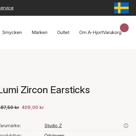
service
Smycken
Märken
Outlet
Om A-Hjort
Varukorg
Lumi Zircon Earsticks
87,50 kr
409,00 kr
arumärke:
Studio Z
rodukttyp:
Örhängen