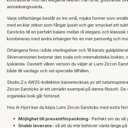
anmärkningsvärda.
Varje stiftörhänge består av tre små, mjuka former som smält
med en klar zirkon som fångar ljuset och ger smycket ett sub
Earsticks till en perfekt balans mellan rå elegans och klassisk
kombineras med andra örhängen för en mer personlig och mo
Örhängena finns i både sterlingsilver och 18 karats guldpläterat 
Silverversionen betonar den svala och minimalistiska looken, 
lyxkänsla. Oavsett vilken version du väljer är Lumi Zircon Ea
både till vardags och vid speciella tillfällen.
Studio.Z:s AW25-kollektion kännetecknas av att naturinspire
Zircon Earsticks är ett utmärkt exempel på denna filosofi. De 
organiska look går förlorad.
Hos A-Hjort kan du köpa Lumi Zircon Earsticks med extra för
Möjlighet till presentförpackning
- Perfekt om du vil
Snabb leverans
- så att du inte behöver vänta länge på 