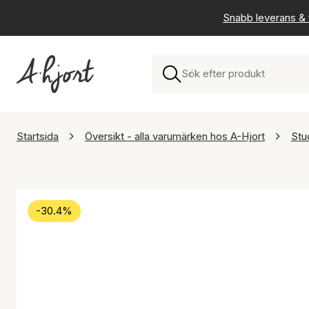
Snabb leverans & f
Startsida
Översikt - alla varumärken hos A-Hjort
Stu
-30.4%