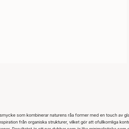
rat smycke som kombinerar naturens råa former med en touch av gl
iration från organiska strukturer, vilket gör att ofullkomliga kont
oner. Resultatet är ett par dubbar som är lika minimalistiska som 