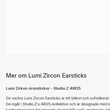
Mer om Lumi Zircon Earsticks
Lumi Zirkon öronstickor - Studio.Z AW25
De vackra Lumi Zircon Earsticks är ett tidlöst och sofistike
De ingår i Studio.Z:s AW25-kollektion och är designade med insp
kontrasterar mot det eleganta skenet från små, gnistrande zirk