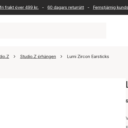
ri frakt över 499 kr.
-
60 dagars returrätt
-
Femstjärnig kund
dio.Z
Studio.Z örhängen
Lumi Zircon Earsticks
5
V
P