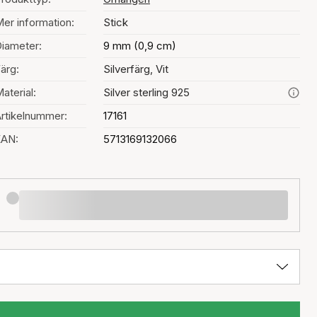
er information:
Stick
iameter:
9 mm (0,9 cm)
ärg:
Silverfärg, Vit
aterial:
Silver sterling 925
rtikelnummer:
17161
EAN:
5713169132066