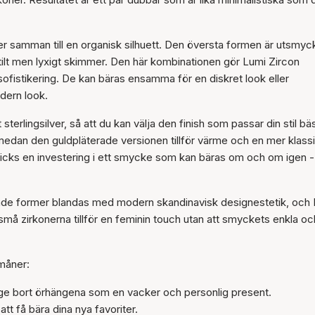
Artikeln har lagts till i
korgen
er samman till en organisk silhuett. Den översta formen är utsmy
tilt men lyxigt skimmer. Den här kombinationen gör Lumi Zircon
 sofistikering. De kan bäras ensamma för en diskret look eller
dern look.
sterlingsilver, så att du kan välja den finish som passar din stil bäs
medan den guldpläterade versionen tillför värme och en mer klass
rsticks en investering i ett smycke som kan bäras om och om igen -
rade former blandas med modern skandinavisk designestetik, och
små zirkonerna tillför en feminin touch utan att smyckets enkla oc
måner:
l ge bort örhängena som en vacker och personlig present.
att få bära dina nya favoriter.