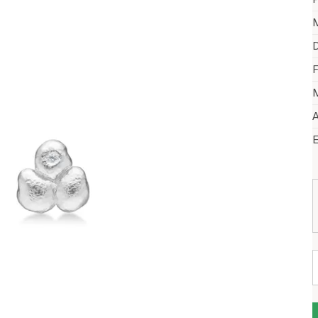
M
D
F
M
A