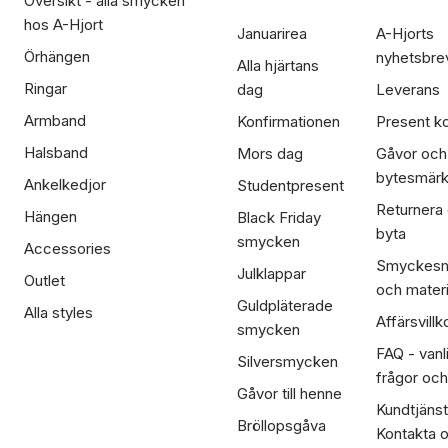
Översikt - alla smycken
hos A-Hjort
Januarirea
A-Hjorts
Örhängen
nyhetsbre
Alla hjärtans
Ringar
dag
Leverans
Armband
Konfirmationen
Present ko
Halsband
Mors dag
Gåvor och
bytesmär
Ankelkedjor
Studentpresent
Returnera
Hängen
Black Friday
byta
smycken
Accessories
Smyckesm
Julklappar
Outlet
och materi
Guldpläterade
Alla styles
Affärsvillk
smycken
FAQ - vanl
Silversmycken
frågor och
Gåvor till henne
Kundtjänst
Bröllopsgåva
Kontakta 