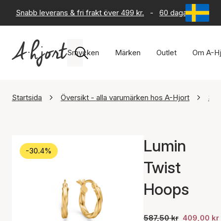
Snabb leverans & fri frakt över 499 kr.
-
60 dagars returrät
Smycken
Märken
Outlet
Om A-Hj
Startsida
Översikt - alla varumärken hos A-Hjort
Stu
Lumin
-30.4%
Twist
Hoops
587,50 kr
409,00 kr