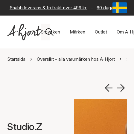
Snabb leverans & fri frakt över 499 kr.
-
60 dagars returrät
Smycken
Märken
Outlet
Om A-Hj
Startsida
Översikt - alla varumärken hos A-Hjort
Stu
Studio.Z