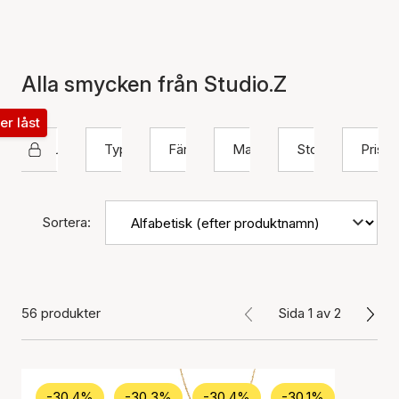
Alla smycken från Studio.Z
ter låst
Studio Z
Typ
Färg
Material
Storlek
Pris
Sortera:
56 produkter
Sida 1 av 2
-30.4%
-30.3%
-30.4%
-30.1%