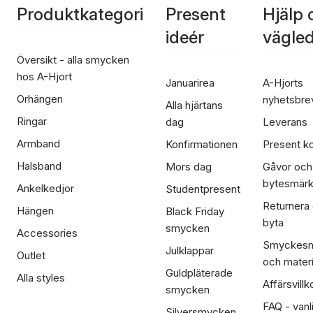
Produktkategori
Present
Hjälp 
ideér
vägle
Översikt - alla smycken
hos A-Hjort
Januarirea
A-Hjorts
Örhängen
nyhetsbre
Alla hjärtans
Ringar
dag
Leverans
Armband
Konfirmationen
Present ko
Halsband
Mors dag
Gåvor och
bytesmär
Ankelkedjor
Studentpresent
Returnera
Hängen
Black Friday
byta
smycken
Accessories
Smyckesm
Julklappar
Outlet
och materi
Guldpläterade
Alla styles
Affärsvillk
smycken
FAQ - vanl
Silversmycken