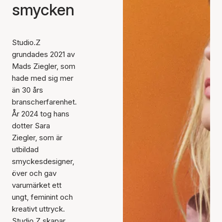
smycken
Studio.Z
grundades 2021 av
Mads Ziegler, som
hade med sig mer
än 30 års
branscherfarenhet.
År 2024 tog hans
dotter Sara
Ziegler, som är
utbildad
smyckesdesigner,
över och gav
varumärket ett
ungt, feminint och
kreativt uttryck.
Studio.Z skapar