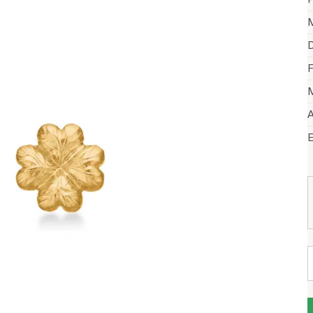
M
D
F
M
A