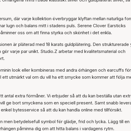
Artikeln har lagts till i
korgen
ersum, där varje kollektion överbryggar klyftan mellan naturliga fo
r lugn och balans mitt i stadens puls. Serene Clover Earsticks
minner oss om att finna styrka och skönhet i det enkla.
rsionen är pläterad med 18 karats guldplätering. Den strukturerade 
ör varje par unikt. Studio.Z arbetar med kvalitetsmaterial och
rt.
eminin look eller kombineras med andra örhängen och earcuffs för
l ett utmärkt val om du vill ha ett smycke som kommer att följa 
t antal extra förmåner. Vi erbjuder så att du kan beställa utan ext
du vill ge bort smyckena som en speciell present. Samt snabb lever
enkel bytesservice så att du kan handla online med tillförsikt.
 men betydelsefull symbol för glädje, frid och lycka. Lägg till en
rhängen påminna dig om att hitta balans i vardagens rytm.