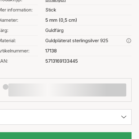
er information:
Stick
iameter:
5 mm (0,5 cm)
ärg:
Guldfärg
aterial:
Guldpläterat sterlingsilver 925
rtikelnummer:
17138
EAN:
5713169133445