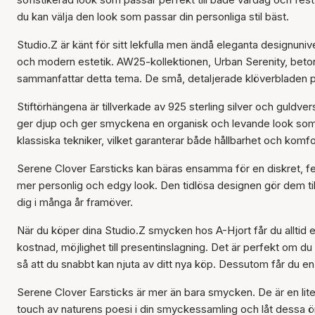
du kan välja den look som passar din personliga stil bäst.
Studio.Z är känt för sitt lekfulla men ändå eleganta designuniv
och modern estetik. AW25-kollektionen, Urban Serenity, betona
sammanfattar detta tema. De små, detaljerade klöverbladen på
Stiftörhängena är tillverkade av 925 sterling silver och guldve
ger djup och ger smyckena en organisk och levande look som g
klassiska tekniker, vilket garanterar både hållbarhet och komfo
Serene Clover Earsticks kan bäras ensamma för en diskret, f
mer personlig och edgy look. Den tidlösa designen gör dem til
dig i många år framöver.
När du köper dina Studio.Z smycken hos A-Hjort får du alltid et
kostnad, möjlighet till presentinslagning. Det är perfekt om 
så att du snabbt kan njuta av ditt nya köp. Dessutom får du en 
Serene Clover Earsticks är mer än bara smycken. De är en liten
touch av naturens poesi i din smyckessamling och låt dessa ö