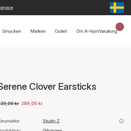
service
Smycken
Märken
Outlet
Om A-Hjort
Varukorg
Serene Clover Earsticks
420,00 kr
289,00 kr
arumärke:
Studio Z
rodukttyp:
Örhängen