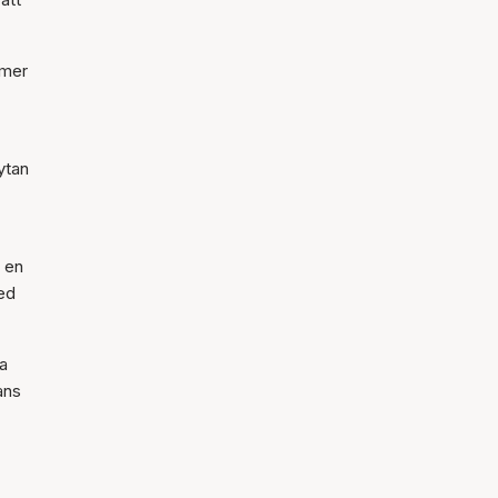
rmer
ytan
 en
med
ra
ans