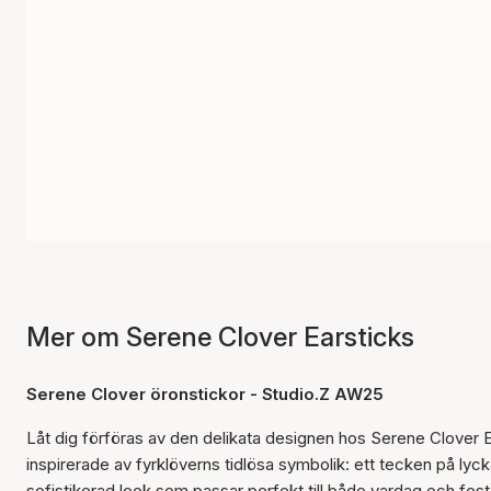
Mer om Serene Clover Earsticks
Serene Clover öronstickor - Studio.Z AW25
Låt dig förföras av den delikata designen hos Serene Clover 
inspirerade av fyrklöverns tidlösa symbolik: ett tecken på ly
sofistikerad look som passar perfekt till både vardag och fest. 