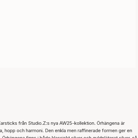
Earsticks från Studio.Z:s nya AW25-kollektion. Örhängena är
cka, hopp och harmoni. Den enkla men raffinerade formen ger en
Örhängena finns i både klassiskt silver och guldpläterat silver, så 