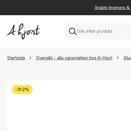
Snabb leverans & f
Startsida
Översikt - alla varumärken hos A-Hjort
Stu
-31.2%