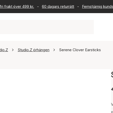
ri frakt över 499 kr.
-
60 dagars returrätt
-
Femstjärnig kund
dio.Z
Studio.Z örhängen
Serene Clover Earsticks
V
P