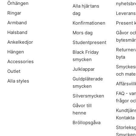
Örhängen
nyhetsbr
Alla hjärtans
Ringar
dag
Leverans
Armband
Konfirmationen
Present 
Halsband
Mors dag
Gåvor oc
bytesmä
Ankelkedjor
Studentpresent
Returner
Hängen
Black Friday
byta
smycken
Accessories
Smyckes
Julklappar
Outlet
och mater
Guldpläterade
Alla styles
Affärsvill
smycken
FAQ - van
Silversmycken
frågor oc
Gåvor till
Kundtjäns
henne
Kontakta
Bröllopsgåva
Storleks
Smycken