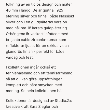
tolkning av en tidlös design och mäter
40 mm i längd. De är gjutna i 925
sterling silver och finns i både klassiskt
silver och i en guldpläterad version
med hållbar 18 karats guldplätering.
Örhängena är vackert infattade med
briljanta cubic zirconia-stenar som
reflekterar ljuset för en exklusiv och
glamorös finish - perfekt för både
vardag och fest.
I kollektionen ingår också ett
tennishalsband och ett tennisarmband,
så att du kan göra uppsättningen
komplett och bära smycken med
Artikeln har lagts till i
mening. Se hela kollektionen här.
korgen
Kollektionen är designad av Studio.Z:s
kreativa kraft Sara Ziegler och