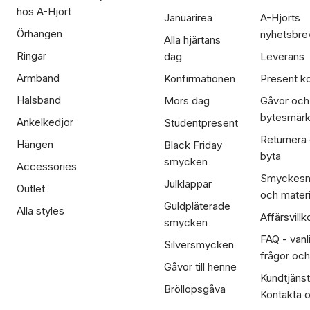
hos A-Hjort
Januarirea
A-Hjorts
Örhängen
nyhetsbre
Alla hjärtans
Ringar
dag
Leverans
Armband
Konfirmationen
Present ko
Halsband
Mors dag
Gåvor och
bytesmär
Ankelkedjor
Studentpresent
Returnera
Hängen
Black Friday
byta
smycken
Accessories
Smyckesm
Julklappar
Outlet
och materi
Guldpläterade
Alla styles
Affärsvillk
smycken
FAQ - vanl
Silversmycken
frågor och
Gåvor till henne
Kundtjänst
Bröllopsgåva
Kontakta 