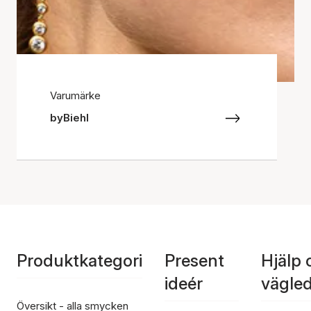
Varumärke
byBiehl
Produktkategori
Present
Hjälp 
ideér
vägle
Översikt - alla smycken