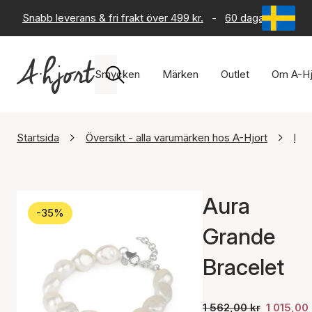
Snabb leverans & fri frakt över 499 kr.
-
60 dagars returrät
Smycken
Märken
Outlet
Om A-Hj
Startsida
Översikt - alla varumärken hos A-Hjort
byB
Aura
-35%
Grande
Bracelet
1 562,00 kr
1 015,00 