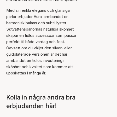
Med sin enkla elegans och glansiga
pärlor erbjuder Aura-armbandet en
harmonisk balans och subtil lyster.
Sötvattenspärlornas naturliga skönhet
skapar en tidlös accessoar som passar
perfekt till både vardag och fest.
Oavsett om du väljer den silver- eller
guldpläterade versionen är det här
armbandet en tidlös investering i
skönhet och kvalitet som kommer att
uppskattas i många år.
Kolla in några andra bra
Artikeln har lagts till i
korgen
erbjudanden här!