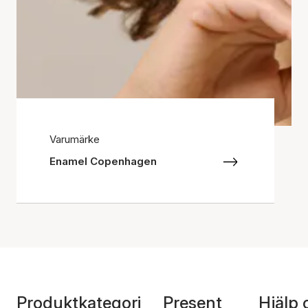
Varumärke
Enamel Copenhagen
Produktkategori
Present
Hjälp 