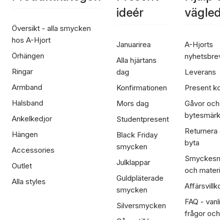
ideér
vägle
Översikt - alla smycken
hos A-Hjort
Januarirea
A-Hjorts
Örhängen
nyhetsbre
Alla hjärtans
Ringar
dag
Leverans
Armband
Konfirmationen
Present ko
Halsband
Mors dag
Gåvor och
bytesmär
Ankelkedjor
Studentpresent
Returnera
Hängen
Black Friday
byta
smycken
Accessories
Smyckesm
Julklappar
Outlet
och materi
Guldpläterade
Alla styles
Affärsvillk
smycken
FAQ - vanl
Silversmycken
frågor och