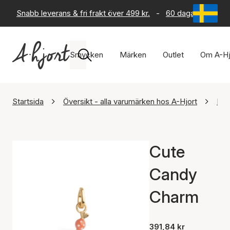
Snabb leverans & fri frakt över 499 kr.
-
60 dagars returrät
Smycken
Märken
Outlet
Om A-Hj
Startsida
Översikt - alla varumärken hos A-Hjort
Ena
Cute
Candy
Charm
391,84 kr