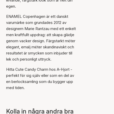
levande, färgstark look som är helt din
egen.
ENAMEL Copenhagen är ett danskt
varumärke som grundades 2012 av
designern Marie Rantzau med ett enkelt
men kraftfullt uppdrag: att skapa glädje
genom vacker design. Färgstarkt möter
elegant, emalj möter skandinaviskt och
Artikeln har lagts till i
korgen
resultatet är smycken som inbjuder till
lek och personligt uttryck.
Hitta Cute Candy Charm hos A-Hjort -
perfekt för sig själv eller som en del av
en berlocksamling som du bygger upp
med tiden.
Kolla in några andra bra