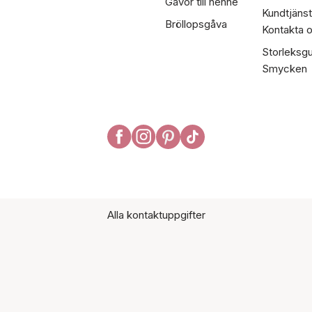
Gåvor till henne
Kundtjänst
Bröllopsgåva
Kontakta 
Storleksgu
Smycken
Alla kontaktuppgifter