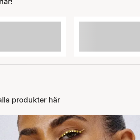
här!
lla produkter här