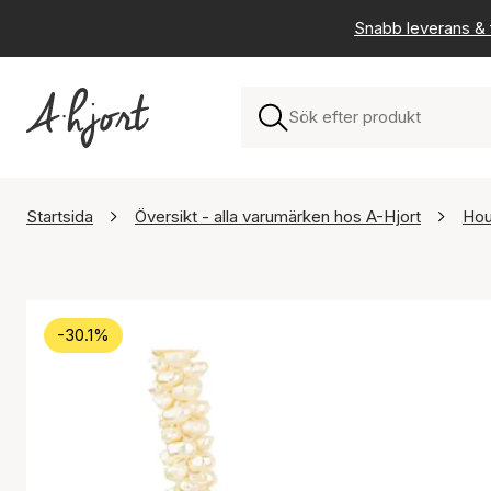
Snabb leverans & f
Startsida
Översikt - alla varumärken hos A-Hjort
Hou
-30.1%