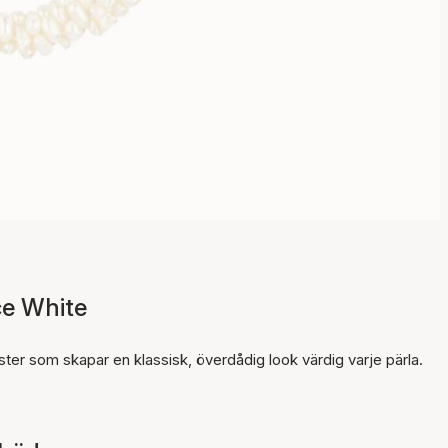
Artikeln har lagts till i
e White
korgen
er som skapar en klassisk, överdådig look värdig varje pärla.