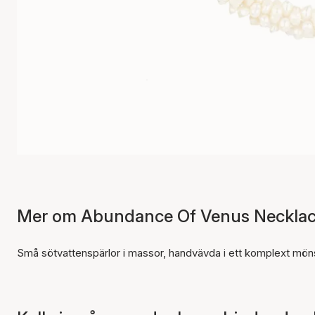
Mer om Abundance Of Venus Necklac
Små sötvattenspärlor i massor, handvävda i ett komplext mönst