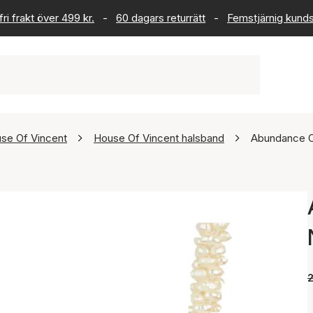
ri frakt över 499 kr.
-
60 dagars returrätt
-
Femstjärnig kund
se Of Vincent
House Of Vincent halsband
Abundance O
2