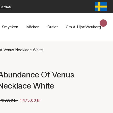
service
Smycken
Märken
Outlet
Om A-Hjort
Varukorg
f Venus Necklace White
Abundance Of Venus
Necklace White
 110,00 kr
1 475,00 kr