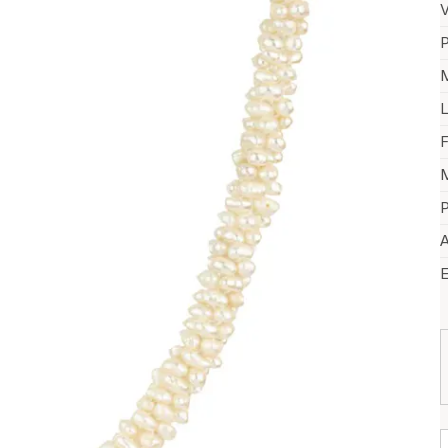
V
P
M
L
F
M
P
A