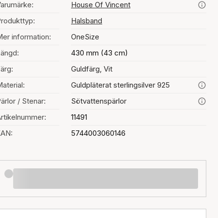
arumärke:
House Of Vincent
rodukttyp:
Halsband
er information:
OneSize
ängd:
430 mm (43 cm)
ärg:
Guldfärg, Vit
aterial:
Guldpläterat sterlingsilver 925
ärlor / Stenar:
Sötvattenspärlor
rtikelnummer:
11491
EAN:
5744003060146