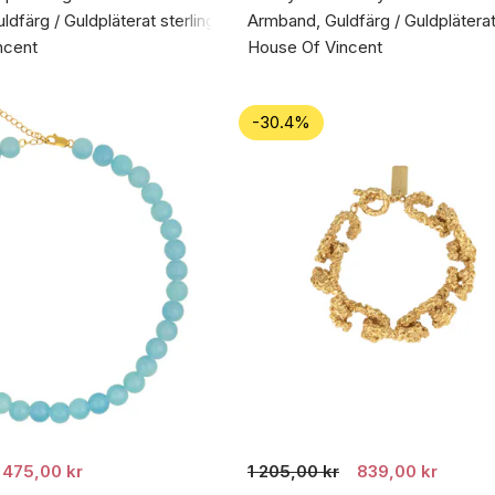
dfärg / Guldpläterat sterlingsilver 925
Armband, Guldfärg / Guldpläterat 
ncent
House Of Vincent
-30.4%
475,00 kr
1 205,00 kr
839,00 kr