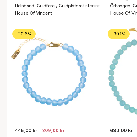
Halsband, Guldfärg / Guldpläterat sterlingsilver 925
Örhängen, Gul
House Of Vincent
House Of Vi
-30.6%
-30.1%
445,00 kr
309,00 kr
680,00 kr