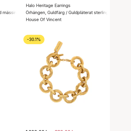
Halo Heritage Earrings
ad mässing
Örhängen, Guldfärg / Guldpläterat sterlingsilver 925
House Of Vincent
-30.1%