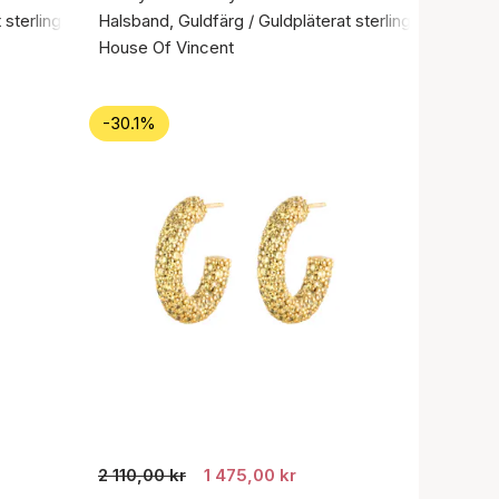
sterlingsilver 925
Halsband, Guldfärg / Guldpläterat sterlingsilver 925
House Of Vincent
-30.1%
2 110,00 kr
1 475,00 kr