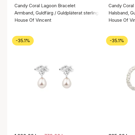
Candy Coral Lagoon Bracelet
Candy Coral
Armband, Guldfärg / Guldpläterat sterlingsilver 925
Halsband, Gul
House Of Vincent
House Of Vi
-35.1%
-35.1%