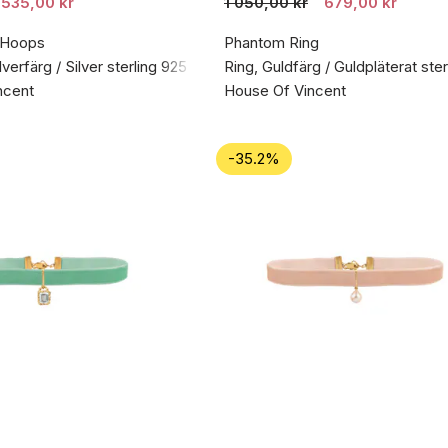
535,00 kr
1 050,00 kr
679,00 kr
 Hoops
Phantom Ring
verfärg / Silver sterling 925
Ring, Guldfärg / Guldpläterat ster
ncent
House Of Vincent
-35.2%