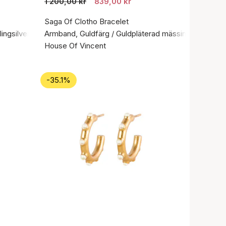
1 200,00 kr
839,00 kr
Saga Of Clotho Bracelet
lingsilver 925
Armband, Guldfärg / Guldpläterad mässing
House Of Vincent
-35.1%