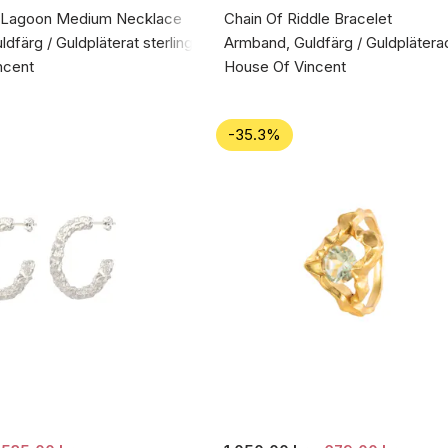
 Lagoon Medium Necklace
Chain Of Riddle Bracelet
dfärg / Guldpläterat sterlingsilver 925
Armband, Guldfärg / Guldpläter
ncent
House Of Vincent
-35.3%