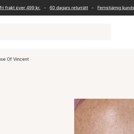
ri frakt över 499 kr.
-
60 dagars returrätt
-
Femstjärnig kund
se Of Vincent