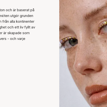
ton och är baserat på
 möten utgör grunden
från alla kontinenter
t och ett liv fyllt av
ilver är skapade som
vers - och varje