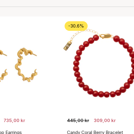
-30.6%
735,00 kr
445,00 kr
309,00 kr
p Earrings
Candy Coral Berry Bracelet