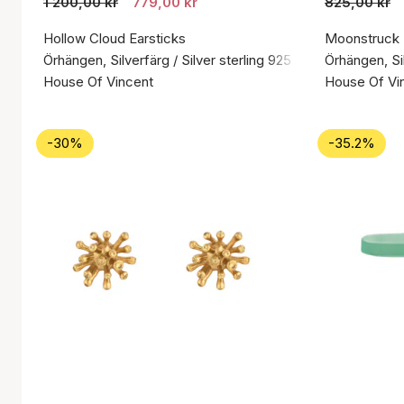
1 200,00 kr
779,00 kr
825,00 kr
Hollow Cloud Earsticks
Moonstruck
Örhängen, Silverfärg / Silver sterling 925
Örhängen, Sil
House Of Vincent
House Of Vi
-30%
-35.2%