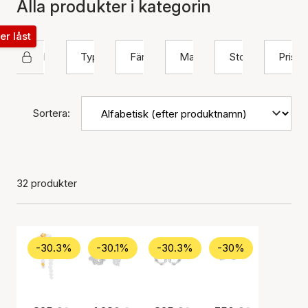
Alla produkter i kategorin
ter låst
Hultquist Copenhagen
Typ
Färg
Material
Storlek
Pris
Sortera:
32 produkter
-30.3%
-30.1%
-30.3%
-30%