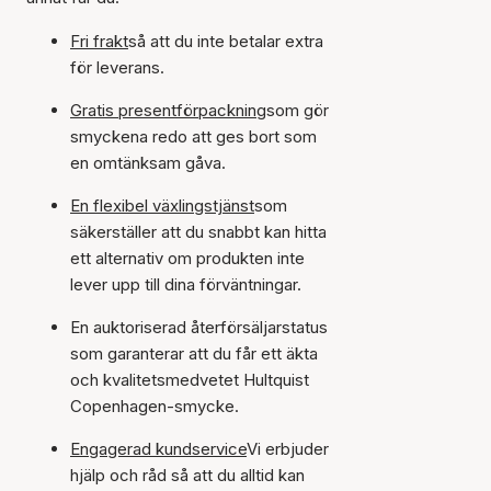
Fri frakt
så att du inte betalar extra
för leverans.
Gratis presentförpackning
som gör
smyckena redo att ges bort som
en omtänksam gåva.
En flexibel växlingstjänst
som
säkerställer att du snabbt kan hitta
ett alternativ om produkten inte
lever upp till dina förväntningar.
En auktoriserad återförsäljarstatus
som garanterar att du får ett äkta
och kvalitetsmedvetet Hultquist
Copenhagen-smycke.
Engagerad kundservice
Vi erbjuder
hjälp och råd så att du alltid kan