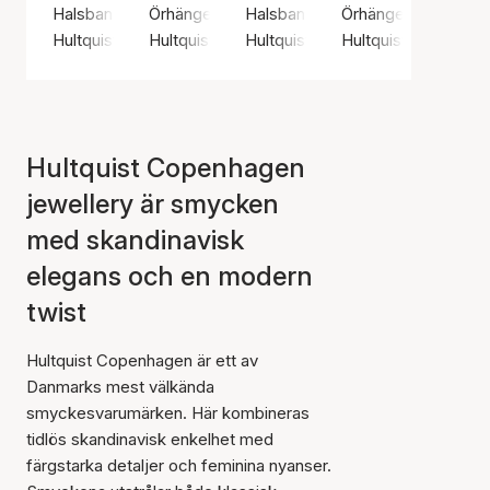
Halsband, Guldfärg / Guldpläterat sterlingsilver 925
Örhängen, Guldfärg / Guldpläterat sterlingsilv
Halsband, Guldfärg / Guldpläterat
Örhängen, Silverfärg
Hultquist Copenhagen
Hultquist Copenhagen
Hultquist Copenhagen
Hultquist Copenha
Hultquist Copenhagen
jewellery är smycken
med skandinavisk
elegans och en modern
twist
Hultquist Copenhagen är ett av
Danmarks mest välkända
smyckesvarumärken. Här kombineras
tidlös skandinavisk enkelhet med
färgstarka detaljer och feminina nyanser.