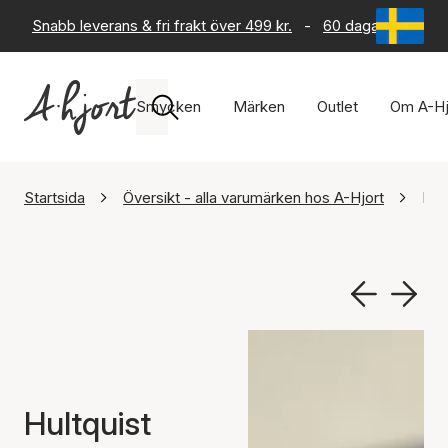
Snabb leverans & fri frakt över 499 kr.
-
60 dagars returrät
Smycken
Märken
Outlet
Om A-Hj
Startsida
Översikt - alla varumärken hos A-Hjort
Hul
Hultquist