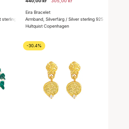
440,00 kr
305,00 kr
Eira Bracelet
 sterlingsilver 925
Armband, Silverfärg / Silver sterling 925
Hultquist Copenhagen
-30.4%