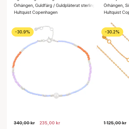
Örhängen, Guldfärg / Guldpläterat sterlingsilver 925
Örhängen, Sil
Hultquist Copenhagen
Hultquist C
-30.9%
-30.2%
340,00 kr
235,00 kr
1 125,00 kr