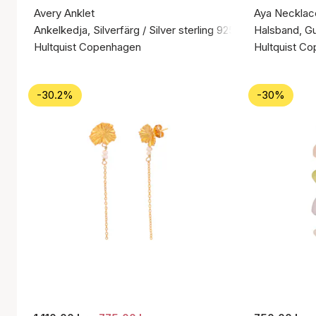
Avery Anklet
Aya Necklac
Ankelkedja, Silverfärg / Silver sterling 925
Halsband, Gul
Hultquist Copenhagen
Hultquist C
-30.2%
-30%