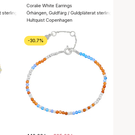
Coralie White Earrings
 sterlingsilver 925
Örhängen, Guldfärg / Guldpläterat sterlingsilver 925
Hultquist Copenhagen
-30.7%