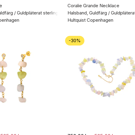
e
Coralie Grande Necklace
dfärg / Guldpläterat sterlingsilver 925
Halsband, Guldfärg / Guldpläterat
openhagen
Hultquist Copenhagen
-30%