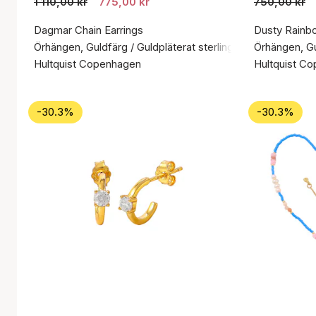
1 110,00 kr
775,00 kr
750,00 kr
Dagmar Chain Earrings
Dusty Rainb
Örhängen, Guldfärg / Guldpläterat sterlingsilver 925
Örhängen, Gul
Hultquist Copenhagen
Hultquist C
-30.3%
-30.3%