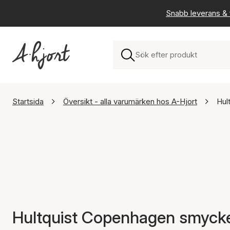
Snabb leverans & f
Startsida
Översikt - alla varumärken hos A-Hjort
Hul
Hultquist Copenhagen smyck