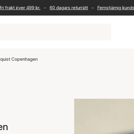
ri frakt över 499 kr.
-
60 dagars returrätt
-
Femstjärnig kund
tquist Copenhagen
en