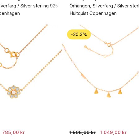
verfärg / Silver sterling 925
Örhängen, Silverfärg / Silver ster
openhagen
Hultquist Copenhagen
-30.3%
785,00 kr
1 505,00 kr
1 049,00 kr