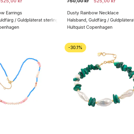
525,00 kr
750,00 kr
525,00 kr
ow Earrings
Dusty Rainbow Necklace
dfärg / Guldpläterat sterlingsilver 925
Halsband, Guldfärg / Guldpläterat
openhagen
Hultquist Copenhagen
-30.1%