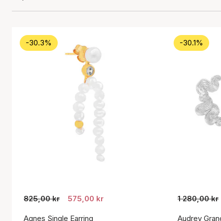
-30.3%
-30.1%
825,00 kr
575,00 kr
1 280,00 kr
Agnes Single Earring
Audrey Gran