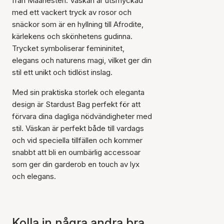
från Maanesten. Väskan är utsmyckad
med ett vackert tryck av rosor och
snäckor som är en hyllning till Afrodite,
kärlekens och skönhetens gudinna.
Trycket symboliserar femininitet,
elegans och naturens magi, vilket ger din
stil ett unikt och tidlöst inslag.
Med sin praktiska storlek och eleganta
design är Stardust Bag perfekt för att
förvara dina dagliga nödvändigheter med
stil. Väskan är perfekt både till vardags
och vid speciella tillfällen och kommer
snabbt att bli en oumbärlig accessoar
som ger din garderob en touch av lyx
och elegans.
Artikeln har lagts till i
korgen
Kolla in några andra bra