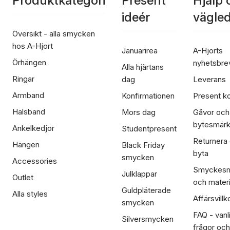
Produktkategori
Present
Hjälp 
ideér
vägle
Översikt - alla smycken
hos A-Hjort
Januarirea
A-Hjorts
Örhängen
nyhetsbre
Alla hjärtans
Ringar
dag
Leverans
Armband
Konfirmationen
Present ko
Halsband
Mors dag
Gåvor och
bytesmär
Ankelkedjor
Studentpresent
Returnera
Hängen
Black Friday
byta
smycken
Accessories
Smyckesm
Julklappar
Outlet
och materi
Guldpläterade
Alla styles
Affärsvillk
smycken
FAQ - vanl
Silversmycken
frågor och