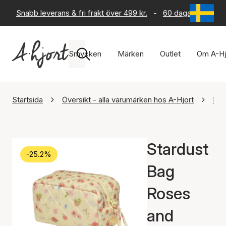
Snabb leverans & fri frakt över 499 kr.
-
60 dagars returrät
Smycken
Märken
Outlet
Om A-Hj
Startsida
Översikt - alla varumärken hos A-Hjort
Maa
Stardust
-25.2%
Bag
Roses
and